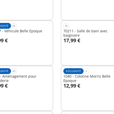
USIVITÉ
M
M
 - Véhicule Belle Epoque
70211 - Salle de bain avec
baignoire
99 €
17,99 €
u panier
Au panier
USIVITÉ
XS
EXCLUSIVITÉ
S
 - Aménagement pour
1040 - Colonne Morris Belle
derie
Epoque
99 €
12,99 €
u panier
Au panier