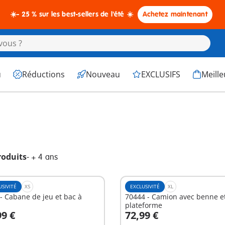
☀️- 25 % sur les best-sellers de l'été ☀️
Achetez maintenant
u
Réductions
Nouveau
EXCLUSIFS
Meille
roduits
-
+ 4 ans
USIVITÉ
XS
EXCLUSIVITÉ
XL
- Cabane de jeu et bac à
70444 - Camion avec benne e
plateforme
99 €
72,99 €
u panier
Au panier