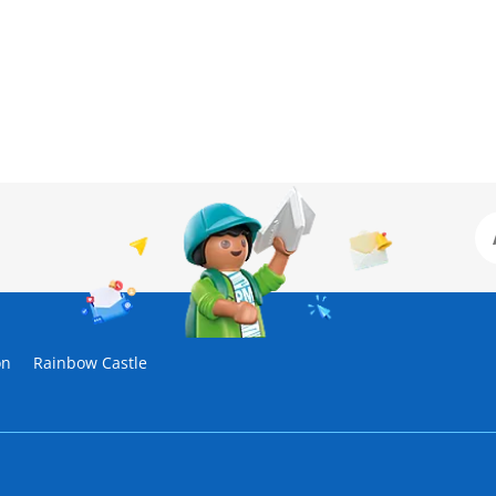
on
Rainbow Castle