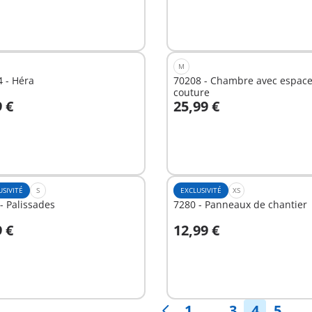
M
 - Héra
70208 - Chambre avec espac
couture
9 €
25,99 €
u panier
Au panier
USIVITÉ
S
EXCLUSIVITÉ
XS
- Palissades
7280 - Panneaux de chantier
9 €
12,99 €
u panier
Au panier
1
. . .
3
4
5
. . .