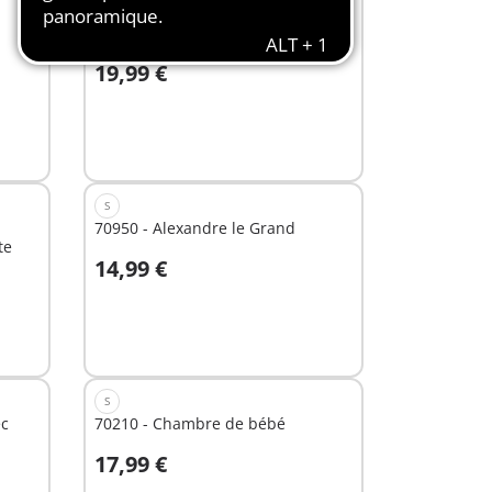
EXCLUSIVITÉ
S
6295 - Matériel de pédiatrie
19,99 €
Au panier
S
70950 - Alexandre le Grand
te
14,99 €
Au panier
S
ec
70210 - Chambre de bébé
17,99 €
Au panier