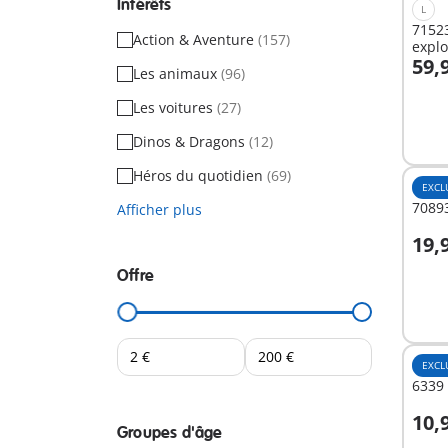
Intérêts
L
7152
Action & Aventure
(157)
explo
59,
Les animaux
(96)
A
Les voitures
(27)
Dinos & Dragons
(12)
Héros du quotidien
(69)
EXCL
7089
Afficher plus
19,
A
Offre
EXCL
6339 
10,
Groupes d'âge
A