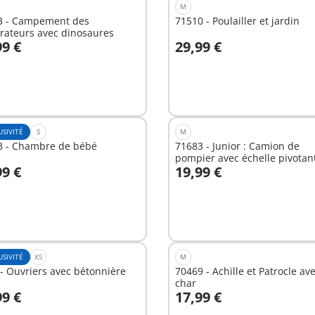
M
3 - Campement des
71510 - Poulailler et jardin
rateurs avec dinosaures
99 €
29,99 €
u panier
Au panier
USIVITÉ
S
M
3 - Chambre de bébé
71683 - Junior : Camion de
pompier avec échelle pivotan
99 €
19,99 €
u panier
Au panier
USIVITÉ
XS
M
- Ouvriers avec bétonnière
70469 - Achille et Patrocle av
char
99 €
17,99 €
u panier
Au panier