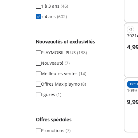
1 à 3 ans
(46)
+ 4 ans
(602)
XS
70214
Nouveautés et exclusivités
4,9
A
PLAYMOBIL PLUS
(138)
Nouveauté
(7)
Meilleures ventes
(14)
Offres Maxiplaymo
(8)
EXCL
1039 
figures
(1)
9,9
A
Offres spéciales
Promotions
(7)