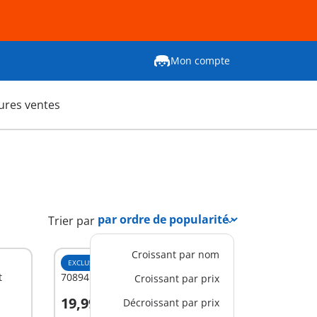
Mon compte
ures ventes
Trier par
Croissant par nom
EXCLUSIVITÉ
M
t
70894 - Salle à manger
Croissant par prix
19,99 €
Décroissant par prix
Au panier