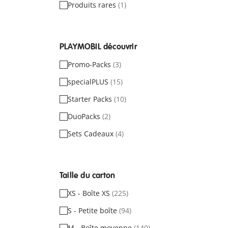
Produits rares
(1)
PLAYMOBIL découvrir
Promo-Packs
(3)
specialPLUS
(15)
Starter Packs
(10)
DuoPacks
(2)
Sets Cadeaux
(4)
Taille du carton
XS - Boîte XS
(225)
S - Petite boîte
(94)
M - Boîte moyenne
(140)