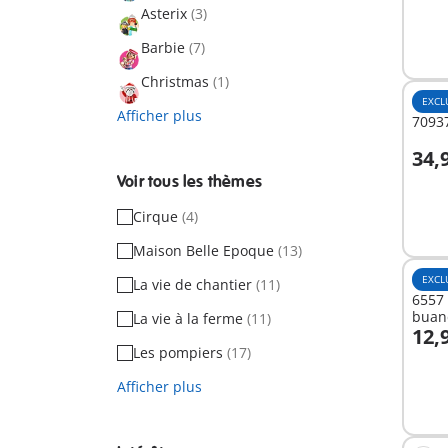
Asterix
(3)
Barbie
(7)
Christmas
(1)
EXCL
Afficher plus
70937
34,
A
Voir tous les thèmes
Cirque
(4)
Maison Belle Epoque
(13)
EXCL
La vie de chantier
(11)
6557
buan
La vie à la ferme
(11)
12,
A
Les pompiers
(17)
Afficher plus