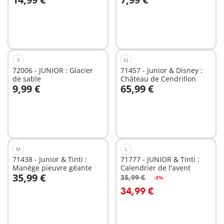
Au panier
Au panier
S
XL
72006 - JUNIOR : Glacier
71457 - Junior & Disney :
de sable
Château de Cendrillon
9,99 €
65,99 €
Au panier
Au panier
M
L
71438 - Junior & Tinti :
71777 - JUNIOR & Tinti :
Manège pieuvre géante
Calendrier de l'avent
35,99 €
35,99 €
-3%
Au panier
Au panier
34,99 €