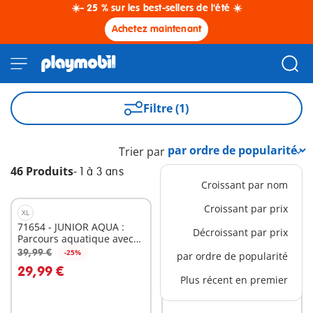
☀️- 25 % sur les best-sellers de l'été ☀️
Achetez maintenant
Filtre (1)
Trier par
46 Produits
-
1 à 3 ans
Croissant par nom
Croissant par prix
XL
L
71654 - JUNIOR AQUA :
71656 - Junior : Ferme avec
Décroissant par prix
Parcours aquatique avec
tracteur et animaux
jeux d'eau et effets d'app
39,99 €
59,99 €
-25%
-25%
par ordre de popularité
Au panier
Au panier
29,99 €
44,99 €
Plus récent en premier