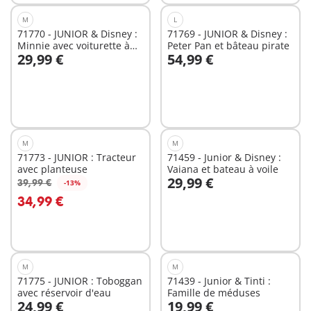
M
L
71770 - JUNIOR & Disney :
71769 - JUNIOR & Disney :
Minnie avec voiturette à
Peter Pan et bâteau pirate
29,99 €
54,99 €
fruits
Au panier
Au panier
M
M
71773 - JUNIOR : Tracteur
71459 - Junior & Disney :
avec planteuse
Vaiana et bateau à voile
29,99 €
39,99 €
-13%
Au panier
Au panier
34,99 €
M
M
71775 - JUNIOR : Toboggan
71439 - Junior & Tinti :
avec réservoir d'eau
Famille de méduses
24,99 €
19,99 €