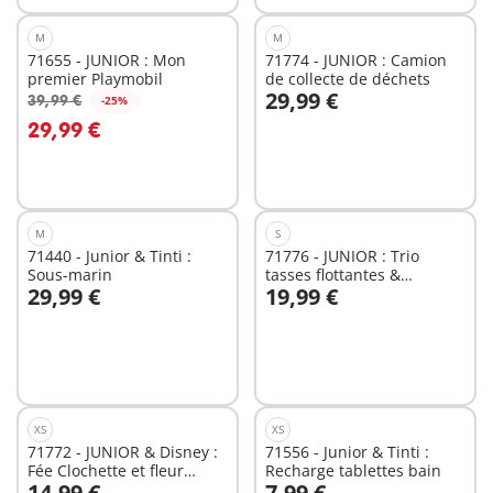
M
M
71655 - JUNIOR : Mon
71774 - JUNIOR : Camion
premier Playmobil
de collecte de déchets
29,99 €
39,99 €
-25%
Au panier
Au panier
29,99 €
M
S
71440 - Junior & Tinti :
71776 - JUNIOR : Trio
Sous-marin
tasses flottantes &
29,99 €
19,99 €
animaux
Au panier
Au panier
XS
XS
71772 - JUNIOR & Disney :
71556 - Junior & Tinti :
Fée Clochette et fleur
Recharge tablettes bain
14,99 €
7,99 €
flottante