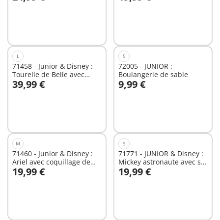
Au panier
Au panier
L
S
71458 - Junior & Disney :
72005 - JUNIOR :
Tourelle de Belle avec
Boulangerie de sable
39,99 €
9,99 €
musique
Au panier
Au panier
M
S
71460 - Junior & Disney :
71771 - JUNIOR & Disney :
Ariel avec coquillage de
Mickey astronaute avec sa
19,99 €
19,99 €
bain
fusée
Au panier
Au panier