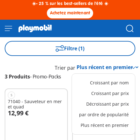
☀️- 25 % sur les best-sellers de l'été ☀️
Achetez maintenant
Filtre (1)
Trier par
3 Produits
-
Promo-Packs
Croissant par nom
Croissant par prix
S
S
71040 - Sauveteur en mer
71092 - Policier et quad
Décroissant par prix
et quad
12,99 €
10,99 €
par ordre de popularité
Au panier
Au panier
Plus récent en premier