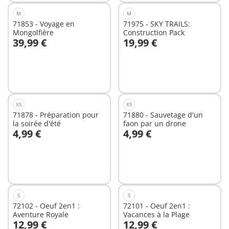
M
M
71853 - Voyage en
71975 - SKY TRAILS:
Mongolfière
Construction Pack
39,99 €
19,99 €
Au panier
Au panier
XS
XS
71878 - Préparation pour
71880 - Sauvetage d'un
la soirée d'été
faon par un drone
4,99 €
4,99 €
Au panier
Au panier
S
S
72102 - Oeuf 2en1 :
72101 - Oeuf 2en1 :
Aventure Royale
Vacances à la Plage
12,99 €
12,99 €