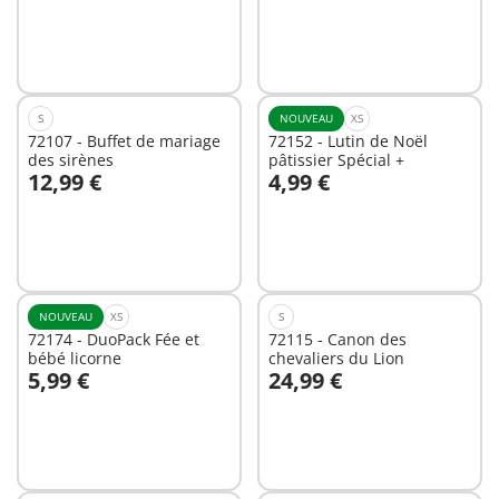
S
NOUVEAU
XS
72107 - Buffet de mariage
72152 - Lutin de Noël
des sirènes
pâtissier Spécial +
12,99 €
4,99 €
Au panier
Non
disponible
NOUVEAU
XS
S
72174 - DuoPack Fée et
72115 - Canon des
bébé licorne
chevaliers du Lion
5,99 €
24,99 €
Non
Non
disponible
disponible