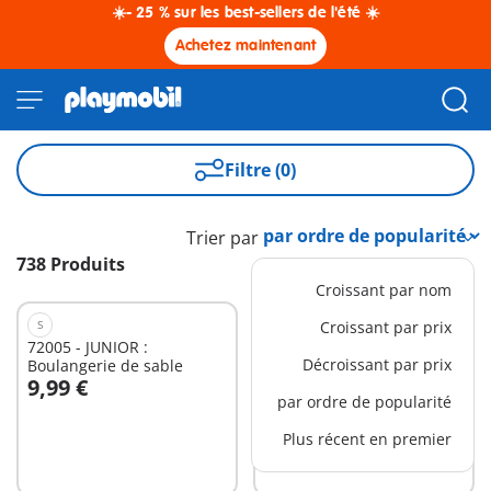
☀️- 25 % sur les best-sellers de l'été ☀️
Achetez maintenant
Filtre (0)
Trier par
738 Produits
Croissant par nom
S
XS
Croissant par prix
72005 - JUNIOR :
72045 - Monster High™
Décroissant par prix
Boulangerie de sable
Porte-clés Cleo De Nile
9,99 €
9,99 €
Au panier
Au panier
par ordre de popularité
Plus récent en premier