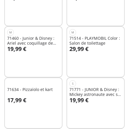
Au panier
Au panier
M
M
71460 - Junior & Disney :
71514 - PLAYMOBIL Color :
Ariel avec coquillage de
Salon de toilettage
19,99 €
29,99 €
bain
Au panier
Au panier
S
71634 - Pizzaïolo et kart
71771 - JUNIOR & Disney :
Mickey astronaute avec sa
17,99 €
19,99 €
fusée
Au panier
Au panier