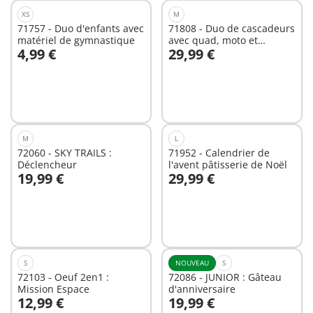
XS
M
71757 - Duo d'enfants avec
71808 - Duo de cascadeurs
matériel de gymnastique
avec quad, moto et
4,99 €
29,99 €
tremplins
Au panier
Au panier
M
L
72060 - SKY TRAILS :
71952 - Calendrier de
Déclencheur
l'avent pâtisserie de Noël
19,99 €
29,99 €
Au panier
Au panier
S
NOUVEAU
S
72103 - Oeuf 2en1 :
72086 - JUNIOR : Gâteau
Mission Espace
d'anniversaire
12,99 €
19,99 €
Au panier
Au panier