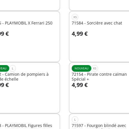
nible
disponible
XS
 - PLAYMOBIL X Ferrari 250
71584 - Sorcière avec chat
99 €
4,99 €
Non
nible
disponible
VEAU
L
NOUVEAU
XS
2 - Camion de pompiers à
72154 - Pirate contre caïman
e échelle
Spécial +
99 €
4,99 €
Non
nible
disponible
L
 - PLAYMOBIL Figures filles
71597 - Fourgon blindé avec