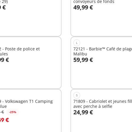
e 29)
convoyeurs de fonds
9 €
49,99 €
Non
nible
disponible
L
 - Poste de police et
72121 - Barbie™ Café de plag
ules
Malibu
99 €
59,99 €
Non
nible
disponible
S
9 - Volkswagen T1 Camping
71809 - Cabriolet et jeunes fil
Blue
avec perche à selfie
24,99 €
 €
-25%
49 €
Non