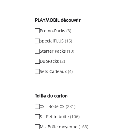
PLAYMOBIL découvrir
Promo-Packs
(3)
specialPLUS
(15)
Starter Packs
(10)
DuoPacks
(2)
Sets Cadeaux
(4)
Taille du carton
XS - Boîte XS
(281)
S - Petite boîte
(106)
M - Boîte moyenne
(163)