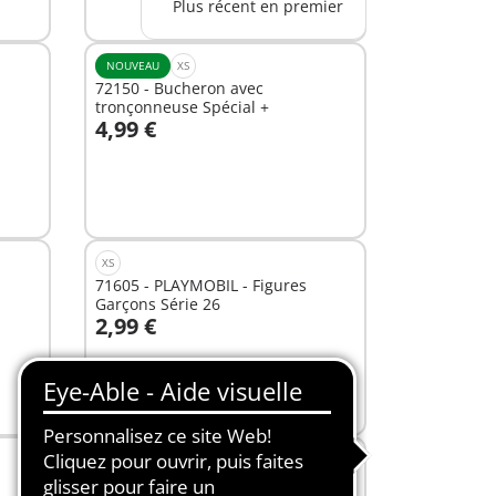
Plus récent en premier
disponible
NOUVEAU
XS
72150 - Bucheron avec
tronçonneuse Spécial +
4,99 €
Non
disponible
XS
71605 - PLAYMOBIL - Figures
Garçons Série 26
2,99 €
Non
disponible
XS
72284 - 80ème Anniversaire Vespa