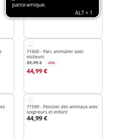
: Style iconique
14,99 €
Non
disponible
L
e
71600 - Parc animalier avec
visiteurs
59,99 €
-25%
44,99 €
Non
disponible
L
les
71599 - Pension des animaux avec
soigneurs et enfant
44,99 €
Non