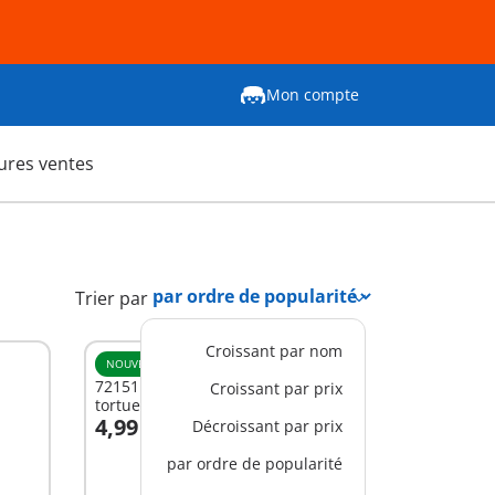
Mon compte
ures ventes
Trier par
Croissant par nom
NOUVEAU
XS
72151 - Plongeuse, appareil &
Croissant par prix
tortue Spécial +
4,99 €
Décroissant par prix
par ordre de popularité
Non