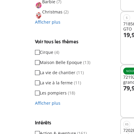
Barbie
(7)
dispo
Christmas
(2)
S
Afficher plus
71856
GTO
19,
Voir tous les thèmes
Non
Cirque
(4)
dispo
Maison Belle Epoque
(13)
NOU
La vie de chantier
(11)
7219
grand
La vie à la ferme
(11)
79,
Les pompiers
(18)
Afficher plus
Non
dispo
Intérêts
XS
72028
Action & Aventure
(161)