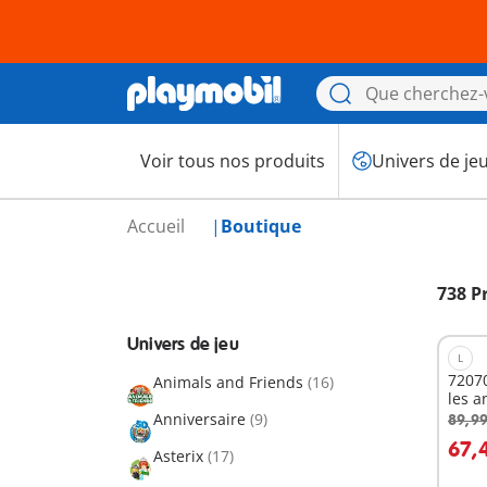
Voir tous nos produits
Univers de je
Accueil
Boutique
738 P
Univers de jeu
L
72070
Animals and Friends
(16)
les 
Anniversaire
(9)
89,99
67,
Asterix
(17)
Non