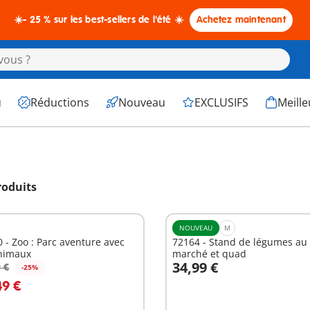
☀️- 25 % sur les best-sellers de l'été ☀️
Achetez maintenant
u
Réductions
Nouveau
EXCLUSIFS
Meille
roduits
NOUVEAU
M
 - Zoo : Parc aventure avec
72164 - Stand de légumes au
animaux
marché et quad
34,99 €
 €
-25%
49 €
Non