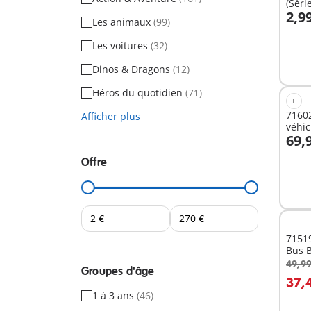
(Séri
2,9
Les animaux
(99)
Les voitures
(32)
Non
dispo
Dinos & Dragons
(12)
Héros du quotidien
(71)
L
71602
Afficher plus
véhic
69,
Offre
Non
dispo
7151
Bus 
49,99
Groupes d'âge
37,
1 à 3 ans
(46)
Non