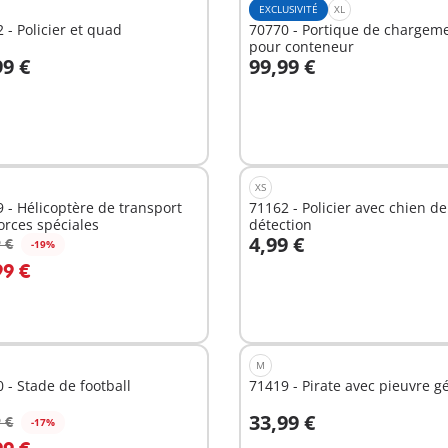
EXCLUSIVITÉ
XL
 - Policier et quad
70770 - Portique de chargem
pour conteneur
99 €
99,99 €
u panier
Au panier
XS
 - Hélicoptère de transport
71162 - Policier avec chien de
orces spéciales
détection
4,99 €
 €
-19%
u panier
Au panier
99 €
M
 - Stade de football
71419 - Pirate avec pieuvre g
33,99 €
 €
-17%
u panier
Au panier