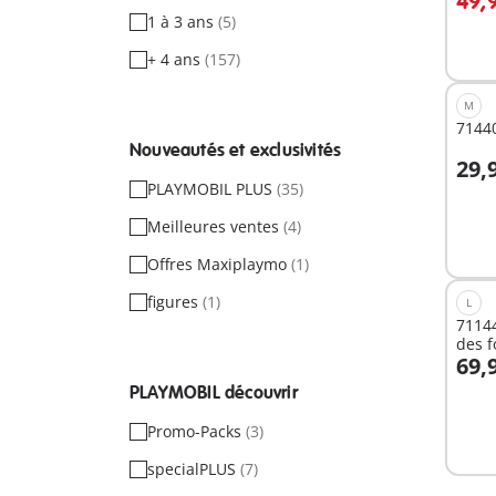
49,
1 à 3 ans
(5)
+ 4 ans
(157)
M
71440
Nouveautés et exclusivités
29,
A
PLAYMOBIL PLUS
(35)
Meilleures ventes
(4)
Offres Maxiplaymo
(1)
figures
(1)
L
71144
des f
69,
A
PLAYMOBIL découvrir
Promo-Packs
(3)
specialPLUS
(7)