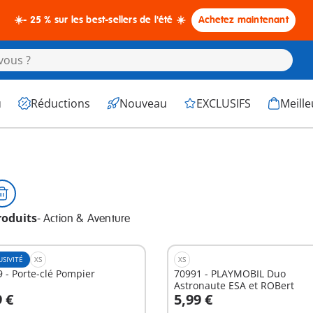
☀️- 25 % sur les best-sellers de l'été ☀️
Achetez maintenant
u
Réductions
Nouveau
EXCLUSIFS
Meille
roduits
-
Action & Aventure
USIVITÉ
XS
XS
70649 - Porte-clé Pompier
70991 - PLAYMOBIL Duo
Astronaute ESA et ROBert
9 €
5,99 €
u panier