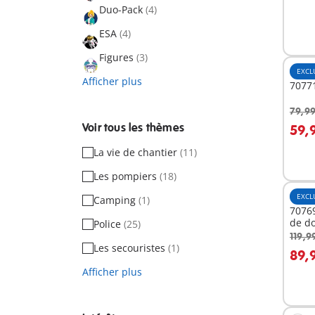
Duo-Pack
(4)
ESA
(4)
Figures
(3)
EXCL
Afficher plus
70771
79,99
A
Voir tous les thèmes
59,
La vie de chantier
(11)
Les pompiers
(18)
EXCL
Camping
(1)
70769
de d
Police
(25)
119,9
Les secouristes
(1)
89,
Afficher plus
Non
dispo