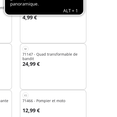
XS
ent
71171 - Danseuse classique
4,99 €
Non
disponible
M
71147 - Quad transformable de
bandit
24,99 €
Au panier
XS
éante
71466 - Pompier et moto
12,99 €
Au panier