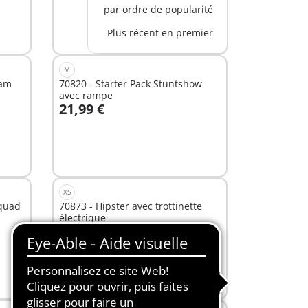
par ordre de popularité
Plus récent en premier
M
ham
70820 - Starter Pack Stuntshow
avec rampe
21,99 €
Non
disponible
XS
 quad
70873 - Hipster avec trottinette
électrique
5,79 €
Non
disponible