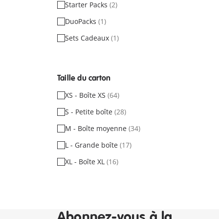
Starter Packs
(2)
DuoPacks
(1)
Sets Cadeaux
(1)
Taille du carton
XS - Boîte XS
(64)
S - Petite boîte
(28)
M - Boîte moyenne
(34)
L - Grande boîte
(17)
XL - Boîte XL
(16)
Abonnez-vous à la