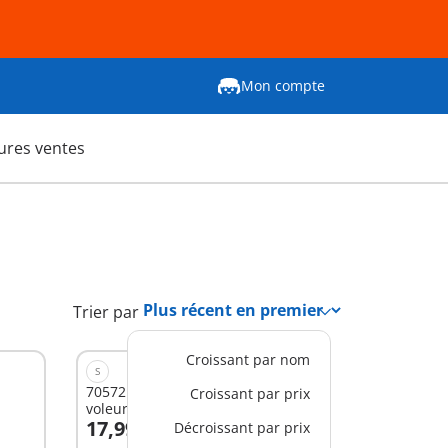
Mon compte
ures ventes
Trier par
Croissant par nom
S
70572 - Policier avec moto et
Croissant par prix
voleur
17,99 €
Décroissant par prix
Au panier