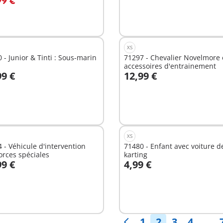
99 €
XS
 - Junior & Tinti : Sous-marin
71297 - Chevalier Novelmore 
accessoires d'entrainement
99 €
12,99 €
u panier
Au panier
XS
 - Véhicule d'intervention
71480 - Enfant avec voiture d
orces spéciales
karting
99 €
4,99 €
u panier
Au panier
1
2
3
4
. . .