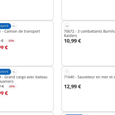
Non
disponible
USIVITÉ
XL
XS
 - Camion de transport
70672 - 3 combattants Burn
Raiders
10,99 €
 €
-25%
u panier
Au panier
99 €
USIVITÉ
XL
S
 - Grand cargo avec bateau
71040 - Sauveteur en mer et
ouaniers
12,99 €
9 €
-25%
Au panier
99 €
nible