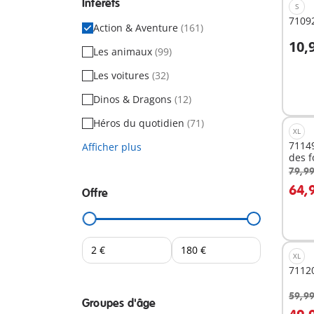
Intérêts
S
71092
Action & Aventure
(161)
10,
Les animaux
(99)
A
Les voitures
(32)
Dinos & Dragons
(12)
Héros du quotidien
(71)
XL
71149
Afficher plus
des f
79,99
A
64,
Offre
XL
71120
59,99
Groupes d'âge
A