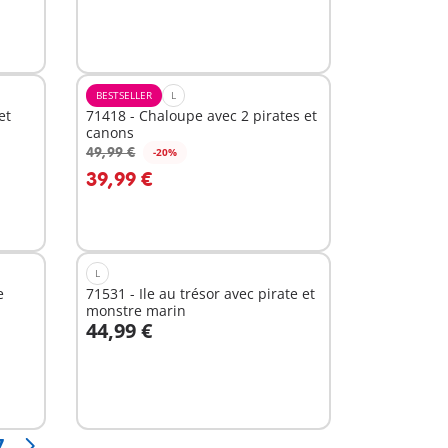
BESTSELLER
L
et
71418 - Chaloupe avec 2 pirates et
canons
49,99 €
-20%
Au panier
39,99 €
L
e
71531 - Ile au trésor avec pirate et
monstre marin
44,99 €
Au panier
7