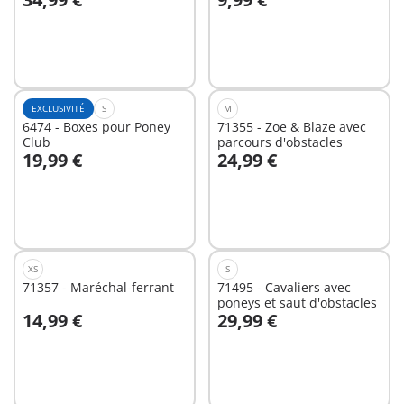
Au panier
Au panier
EXCLUSIVITÉ
S
M
6474 - Boxes pour Poney
71355 - Zoe & Blaze avec
Club
parcours d'obstacles
19,99 €
24,99 €
Au panier
Au panier
XS
S
71357 - Maréchal-ferrant
71495 - Cavaliers avec
poneys et saut d'obstacles
14,99 €
29,99 €
Au panier
Au panier