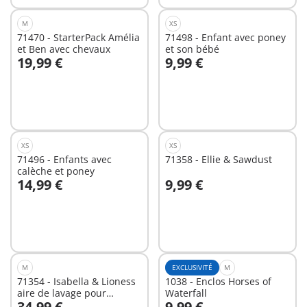
M
XS
71470 - StarterPack Amélia
71498 - Enfant avec poney
et Ben avec chevaux
et son bébé
19,99 €
9,99 €
Au panier
Au panier
XS
XS
71496 - Enfants avec
71358 - Ellie & Sawdust
calèche et poney
14,99 €
9,99 €
Au panier
Au panier
M
EXCLUSIVITÉ
M
71354 - Isabella & Lioness
1038 - Enclos Horses of
aire de lavage pour
Waterfall
34,99 €
9,99 €
chevaux