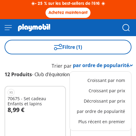
☀️- 25 % sur les best-sellers de l'été ☀️
Achetez maintenant
Filtre (1)
Trier par
12 Produits
-
Club d'équitation
Croissant par nom
Croissant par prix
XS
L
70675 - Set cadeau
1037 - Box supplémentaire
Décroissant par prix
Enfants et lapins
pour Ranch de Waterfall
8,99 €
27,99 €
par ordre de popularité
Au panier
Au panier
Plus récent en premier