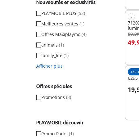
Nouveautés et exclusivités
PLAYMOBIL PLUS
(52)
L
71202
Meilleures ventes
(1)
lumi
Offres Maxiplaymo
(4)
59,99
A
49,
animals
(1)
family_life
(1)
Afficher plus
EXCL
6295 
Offres spéciales
19,
A
Promotions
(3)
PLAYMOBIL découvrir
Promo-Packs
(1)