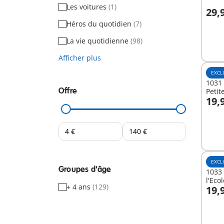
Les voitures
(1)
29,
A
Héros du quotidien
(7)
La vie quotidienne
(98)
Afficher plus
EXCL
1031 
Offre
Petit
19,
A
EXCL
Groupes d'âge
1033 
l'Ec
+ 4 ans
(129)
19,
A