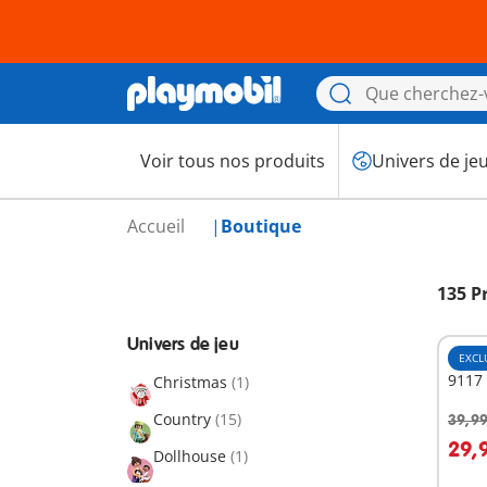
Voir tous nos produits
Univers de je
Accueil
Boutique
135 P
Univers de jeu
EXCL
9117 
Christmas
(1)
Country
(15)
39,99
A
29,
Dollhouse
(1)