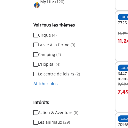
My Life
(120)
EXCL
7725 
Voir tous les thèmes
14,99
Cirque
(4)
A
11,2
La vie à la ferme
(9)
Camping
(2)
L'Hôpital
(4)
EXCL
6447
Le centre de loisirs
(2)
mama
Afficher plus
9,99 
A
7,4
Intérêts
Action & Aventure
(6)
EXCL
Les animaux
(29)
70965