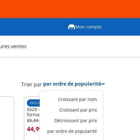
Mon compte
ures ventes
Trier par
Croissant par nom
EXCLUSIVITÉ
XL
6629 - Père Noël PLAYMOBIL
Croissant par prix
format XXL
Décroissant par prix
59,99 €
-25%
Au panier
44,99 €
par ordre de popularité