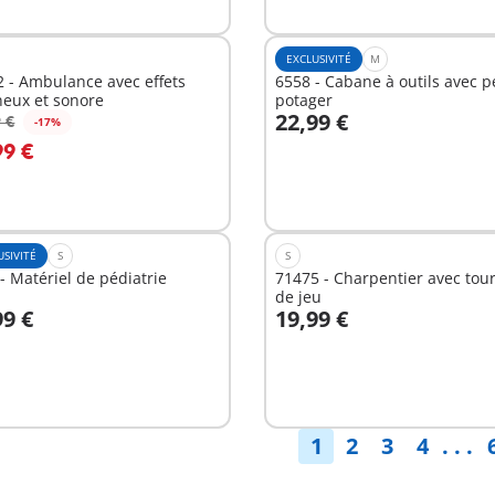
EXCLUSIVITÉ
M
 - Ambulance avec effets
6558 - Cabane à outils avec pe
neux et sonore
potager
22,99 €
 €
-17%
u panier
Au panier
99 €
USIVITÉ
S
S
- Matériel de pédiatrie
71475 - Charpentier avec tour
de jeu
99 €
19,99 €
u panier
Au panier
1
2
3
4
. . .