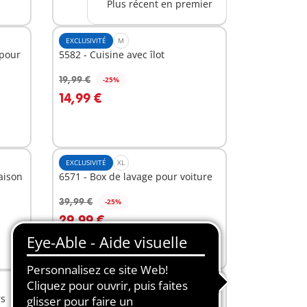
Plus récent en premier
EXCLUSIVITÉ
M
 pour
5582 - Cuisine avec îlot
19,99 €
-25%
Au panier
14,99 €
EXCLUSIVITÉ
XL
aison
6571 - Box de lavage pour voiture
39,99 €
-25%
Au panier
29,99 €
EXCLUSIVITÉ
XS
rs
6530 - Famille Hauser