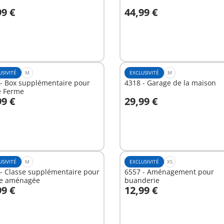
99 €
44,99 €
u panier
Au panier
USIVITÉ
M
EXCLUSIVITÉ
M
- Box supplémentaire pour
4318 - Garage de la maison
e Ferme
99 €
29,99 €
u panier
Au panier
USIVITÉ
M
EXCLUSIVITÉ
XS
- Classe supplémentaire pour
6557 - Aménagement pour
ole aménagée
buanderie
99 €
12,99 €
u panier
Au panier