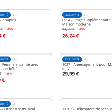
USIVITÉ
S
EXCLUSIVITÉ
L
- 3 sapins
6554 - Etage supplémentaire
Maison moderne
 €
34,99 €
-25%
-25%
u panier
Au panier
4 €
26,24 €
USIVITÉ
XS
EXCLUSIVITÉ
M
 - Femme enceinte avec
1027 - Aménagement pour M
n et bébé
de Ville
29,99 €
€
-25%
u panier
Au panier
9 €
USIVITÉ
M
L
 - Orchestre musical
71203 - Hélicoptère de secou