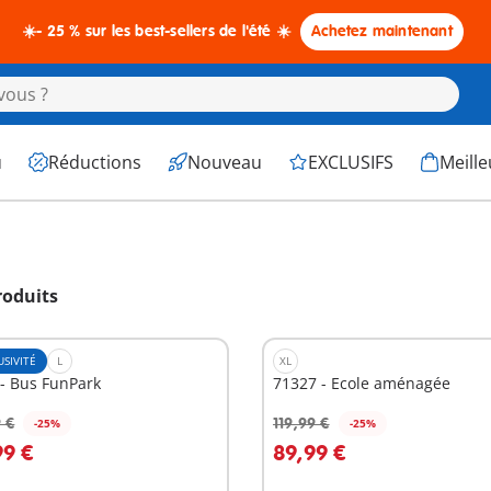
☀️- 25 % sur les best-sellers de l'été ☀️
Achetez maintenant
u
Réductions
Nouveau
EXCLUSIFS
Meille
roduits
USIVITÉ
L
XL
- Bus FunPark
71327 - Ecole aménagée
 €
119,99 €
-25%
-25%
u panier
Au panier
99 €
89,99 €