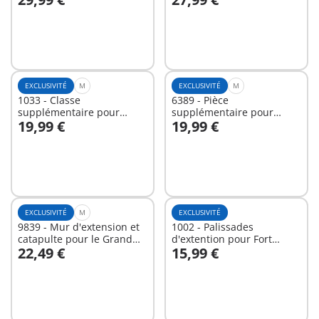
Au panier
Au panier
EXCLUSIVITÉ
M
EXCLUSIVITÉ
M
1033 - Classe
6389 - Pièce
supplémentaire pour
supplémentaire pour
19,99 €
19,99 €
l'Ecole aménagée
maison moderne
Au panier
Au panier
EXCLUSIVITÉ
M
EXCLUSIVITÉ
9839 - Mur d'extension et
1002 - Palissades
catapulte pour le Grand
d'extention pour Fort
22,49 €
15,99 €
château des Chevaliers
Rocks
Au panier
Au panier
Novelmore