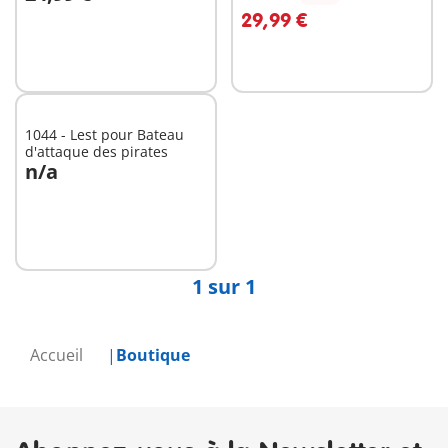
Au panier
Au panier
Forteresse volcanique des
traditionnelle
29,99 €
Burnham Raiders
1044 - Lest pour Bateau
d'attaque des pirates
n/a
Non
disponible
1 sur 1
Accueil
Boutique