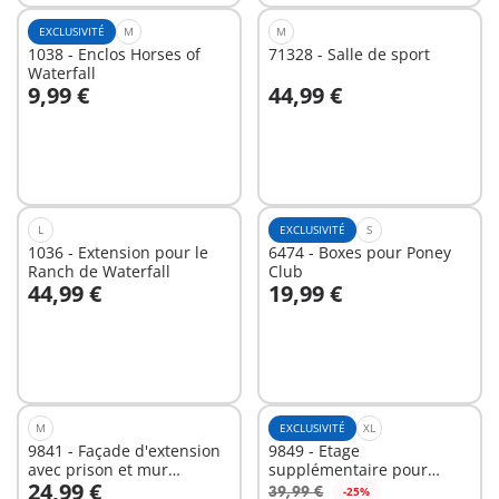
EXCLUSIVITÉ
M
M
1038 - Enclos Horses of
71328 - Salle de sport
Waterfall
9,99 €
44,99 €
Au panier
Au panier
L
EXCLUSIVITÉ
S
1036 - Extension pour le
6474 - Boxes pour Poney
Ranch de Waterfall
Club
44,99 €
19,99 €
Au panier
Au panier
M
EXCLUSIVITÉ
XL
9841 - Façade d'extension
9849 - Etage
avec prison et mur
supplémentaire pour
24,99 €
cassable pour la
Grande maison
39,99 €
-25%