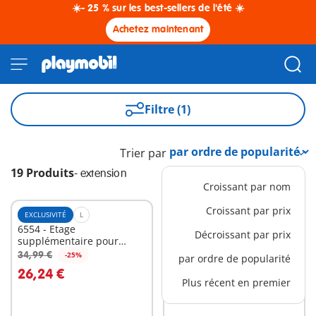
☀️- 25 % sur les best-sellers de l'été ☀️
Achetez maintenant
Filtre (1)
Trier par
19 Produits
-
extension
Croissant par nom
Croissant par prix
EXCLUSIVITÉ
L
EXCLUSIVITÉ
XL
6554 - Etage
71711 - Etage
Décroissant par prix
supplémentaire pour
supplémentaire pour
Maison moderne
Maison Belle Epoque
34,99 €
59,99 €
-25%
-25%
par ordre de popularité
Au panier
Au panier
26,24 €
44,99 €
Plus récent en premier