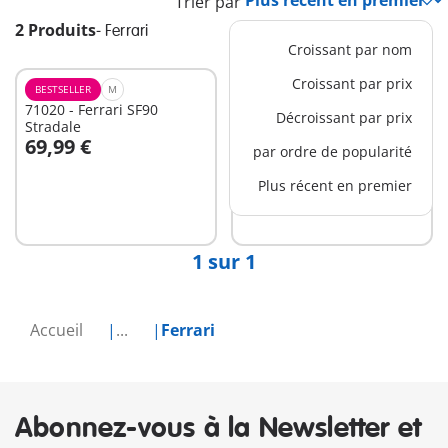
Trier par
2 Produits
-
Ferrari
Croissant par nom
Croissant par prix
BESTSELLER
M
S
71020 - Ferrari SF90
71856 - PLAYMOBIL X
Décroissant par prix
Stradale
Ferrari 250 GTO
69,99 €
19,99 €
par ordre de popularité
Au panier
Plus récent en premier
Non
disponible
1 sur 1
Accueil
...
Ferrari
Abonnez-vous à la Newsletter et