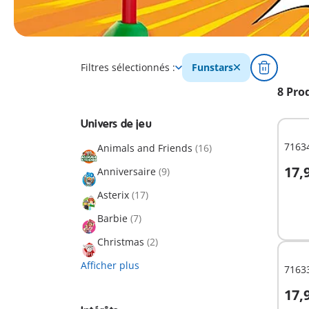
Filtres sélectionnés :
Funstars
8 Pro
Univers de jeu
71634
Animals and Friends
(16)
17,
Anniversaire
(9)
A
Asterix
(17)
Barbie
(7)
Christmas
(2)
Afficher plus
71633
17,
A