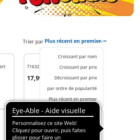
Trier par
Croissant par nom
art
71632 - Catcheur et kart
Croissant par prix
17,99 €
Décroissant par prix
Au panier
par ordre de popularité
Plus récent en premier
S
71717 - Kart banane
17,99 €
Au panier