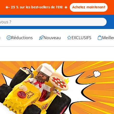
☀️- 25 % sur les best-sellers de l'été ☀️
Achetez maintenant
u
Réductions
Nouveau
EXCLUSIFS
Meille