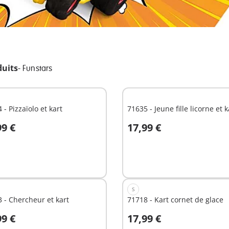
duits
-
Funstars
 - Pizzaïolo et kart
71635 - Jeune fille licorne et k
99 €
17,99 €
u panier
Au panier
S
 - Chercheur et kart
71718 - Kart cornet de glace
99 €
17,99 €
u panier
Au panier