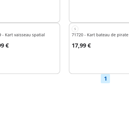
S
 - Kart vaisseau spatial
71720 - Kart bateau de pirate
99 €
17,99 €
u panier
Au panier
1