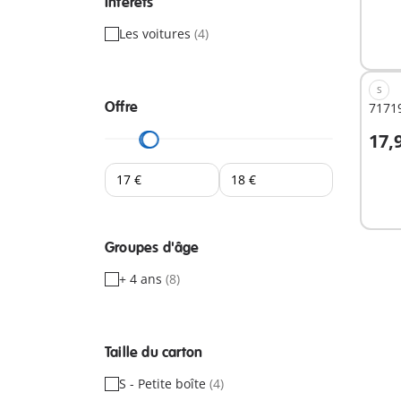
Intérêts
Les voitures
(4)
S
Offre
71719
17,
A
Groupes d'âge
+ 4 ans
(8)
Taille du carton
S - Petite boîte
(4)