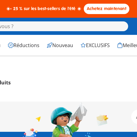
☀️- 25 % sur les best-sellers de l'été ☀️
Achetez maintenant
u
Réductions
Nouveau
EXCLUSIFS
Meille
duits