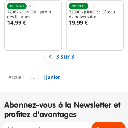
NOUVEAU
S
NOUVEAU
S
72087 - JUNIOR : Jardin
72086 - JUNIOR : Gâteau
des licornes
d'anniversaire
14,99 €
19,99 €
Au panier
Au panier
3 sur 3
Accueil
...
Junior
Abonnez-vous à la Newsletter et
profitez d'avantages