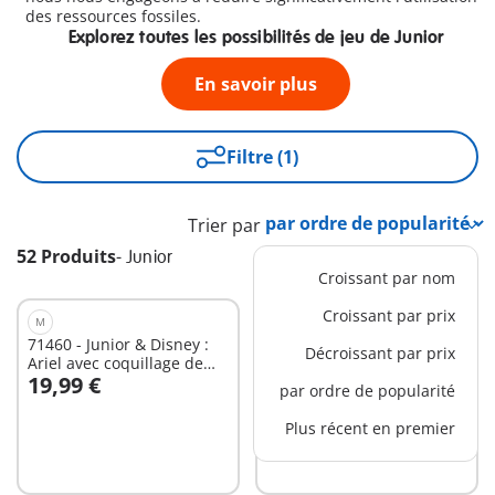
des ressources fossiles.
Explorez toutes les possibilités de jeu de Junior
En savoir plus
Filtre (1)
Trier par
52 Produits
-
Junior
Croissant par nom
Croissant par prix
M
S
71460 - Junior & Disney :
71771 - JUNIOR & Disney :
Décroissant par prix
Ariel avec coquillage de
Mickey astronaute avec sa
19,99 €
19,99 €
bain
fusée
par ordre de popularité
Au panier
Au panier
Plus récent en premier