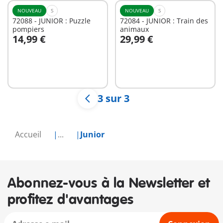
NOUVEAU
S
NOUVEAU
S
72088 - JUNIOR : Puzzle
72084 - JUNIOR : Train des
pompiers
animaux
14,99 €
29,99 €
Au panier
Au panier
3 sur 3
Accueil
...
Junior
Abonnez-vous à la Newsletter et
profitez d'avantages