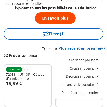
des ressources fossiles.
Explorez toutes les possibilités de jeu de Junior
En savoir plus
Filtre (1)
Trier par
52 Produits
-
Junior
Croissant par nom
Croissant par prix
NOUVEAU
S
NOUVEAU
M
72086 - JUNIOR : Gâteau
72085 - JUNIOR : Super-
Décroissant par prix
d'anniversaire
héros en action
19,99 €
24,99 €
par ordre de popularité
Au panier
Au panier
Plus récent en premier