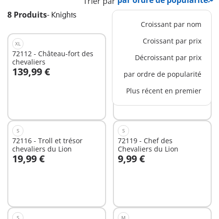
Trier par
8 Produits
-
Knights
Croissant par nom
Croissant par prix
XL
XL
72112 - Château-fort des
72113 - Tour des
Décroissant par prix
chevaliers
chevaliers du Dragon
139,99 €
89,99 €
par ordre de popularité
Au panier
Au panier
Plus récent en premier
S
S
72116 - Troll et trésor
72119 - Chef des
chevaliers du Lion
Chevaliers du Lion
19,99 €
9,99 €
Au panier
Au panier
S
M