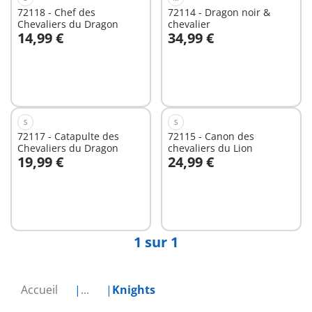
72118 - Chef des
72114 - Dragon noir &
Chevaliers du Dragon
chevalier
14,99 €
34,99 €
Au panier
Au panier
S
S
72117 - Catapulte des
72115 - Canon des
Chevaliers du Dragon
chevaliers du Lion
19,99 €
24,99 €
Au panier
Non
disponible
1 sur 1
Accueil
...
Knights