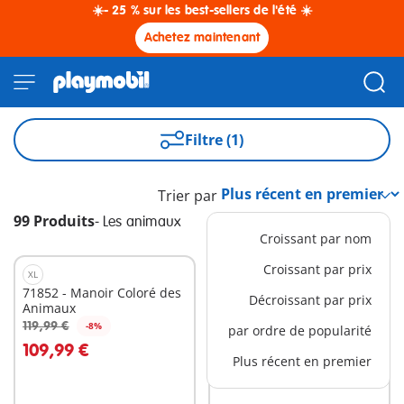
☀️- 25 % sur les best-sellers de l'été ☀️
Achetez maintenant
Filtre (1)
Trier par
99 Produits
-
Les animaux
Croissant par nom
Croissant par prix
XL
XS
71852 - Manoir Coloré des
71951 - Petite aventure en
Décroissant par prix
Animaux
train
119,99 €
9,99 €
-8%
-25%
par ordre de popularité
Au panier
Au panier
109,99 €
7,49 €
Plus récent en premier