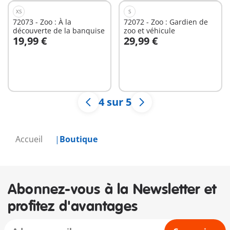
XS
S
72073 - Zoo : À la
72072 - Zoo : Gardien de
découverte de la banquise
zoo et véhicule
19,99 €
29,99 €
Au panier
Au panier
4 sur 5
Accueil
Boutique
Abonnez-vous à la Newsletter et
profitez d'avantages