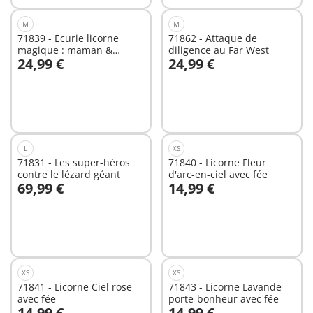
M
M
71839 - Ecurie licorne
71862 - Attaque de
magique : maman &
diligence au Far West
24,99 €
24,99 €
poulain
Au panier
Au panier
L
XS
71831 - Les super-héros
71840 - Licorne Fleur
contre le lézard géant
d'arc-en-ciel avec fée
69,99 €
14,99 €
Au panier
Au panier
XS
XS
71841 - Licorne Ciel rose
71843 - Licorne Lavande
avec fée
porte-bonheur avec fée
14,99 €
14,99 €