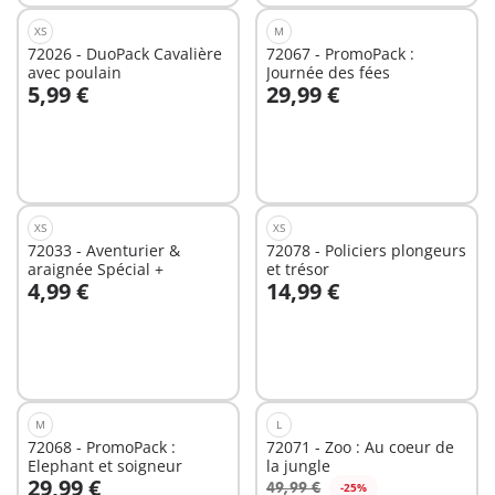
XS
M
72026 - DuoPack Cavalière
72067 - PromoPack :
avec poulain
Journée des fées
5,99 €
29,99 €
Au panier
Au panier
XS
XS
72033 - Aventurier &
72078 - Policiers plongeurs
araignée Spécial +
et trésor
4,99 €
14,99 €
Au panier
Au panier
M
L
72068 - PromoPack :
72071 - Zoo : Au coeur de
Elephant et soigneur
la jungle
29,99 €
49,99 €
-25%