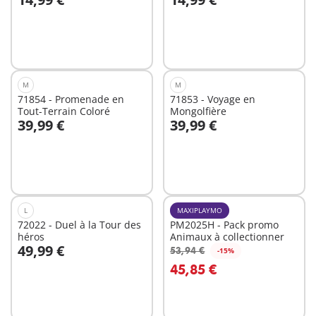
Au panier
Au panier
M
M
71854 - Promenade en
71853 - Voyage en
Tout-Terrain Coloré
Mongolfière
39,99 €
39,99 €
Au panier
Au panier
L
MAXIPLAYMO
72022 - Duel à la Tour des
PM2025H - Pack promo
héros
Animaux à collectionner
49,99 €
53,94 €
-15%
Au panier
Au panier
45,85 €