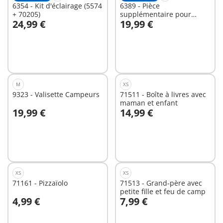
6354 - Kit d'éclairage (5574
6389 - Pièce
+ 70205)
supplémentaire pour
24,99 €
19,99 €
maison moderne
Au panier
Au panier
M
XS
9323 - Valisette Campeurs
71511 - Boîte à livres avec
maman et enfant
19,99 €
14,99 €
Au panier
Au panier
XS
XS
71161 - Pizzaïolo
71513 - Grand-père avec
petite fille et feu de camp
4,99 €
7,99 €
Au panier
Au panier