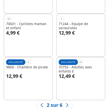
XS
S
70601 - Cyclistes maman
71244 - Equipe de
et enfant
secouristes
4,99 €
12,99 €
Au panier
Au panier
EXCLUSIVITÉ
S
EXCLUSIVITÉ
XS
9868 - Chambre de pirate
70755 - Adultes avec
enfants E
12,99 €
12,49 €
Au panier
Au panier
2 sur 6