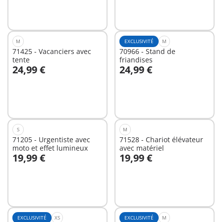
M
EXCLUSIVITÉ
M
71425 - Vacanciers avec
70966 - Stand de
tente
friandises
24,99 €
24,99 €
Au panier
Au panier
S
M
71205 - Urgentiste avec
71528 - Chariot élévateur
moto et effet lumineux
avec matériel
19,99 €
19,99 €
Au panier
Au panier
EXCLUSIVITÉ
XS
EXCLUSIVITÉ
M