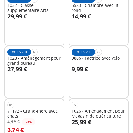
1032 - Classe
5583 - Chambre avec lit
supplémentaire Arts
rond
29,99 €
14,99 €
plastiques
Au panier
Au panier
EXCLUSIVITÉ
M
EXCLUSIVITÉ
XS
1028 - Aménagement pour
9806 - Factrice avec vélo
grand bureau
27,99 €
9,99 €
Au panier
Au panier
XS
S
71172 - Grand-mère avec
1026 - Aménagement pour
chats
Magasin de puériculture
25,99 €
4,99 €
-25%
Au panier
Au panier
3,74 €