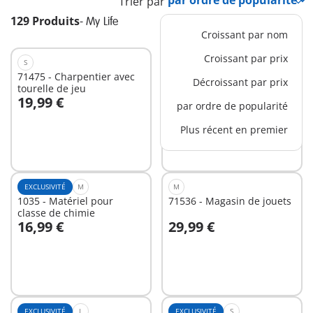
Trier par
129 Produits
-
My Life
Croissant par nom
Croissant par prix
S
EXCLUSIVITÉ
S
71475 - Charpentier avec
9869 - Chambre de
Décroissant par prix
tourelle de jeu
princesse
19,99 €
12,99 €
par ordre de popularité
Au panier
Au panier
Plus récent en premier
EXCLUSIVITÉ
M
M
1035 - Matériel pour
71536 - Magasin de jouets
classe de chimie
16,99 €
29,99 €
Au panier
Au panier
EXCLUSIVITÉ
L
EXCLUSIVITÉ
S