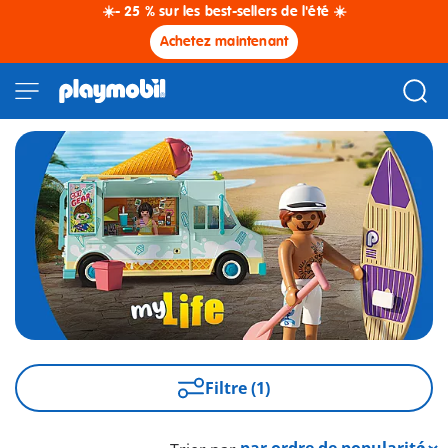
☀️- 25 % sur les best-sellers de l'été ☀️
Achetez maintenant
Filtre (1)