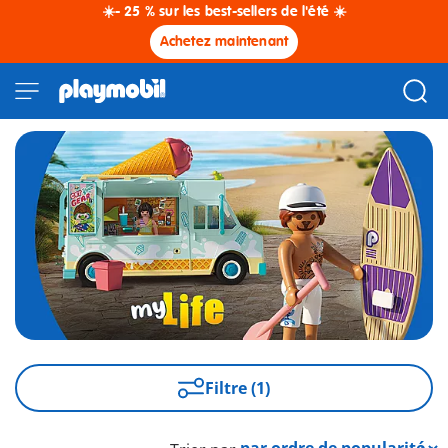
☀️- 25 % sur les best-sellers de l'été ☀️
Achetez maintenant
Filtre (1)