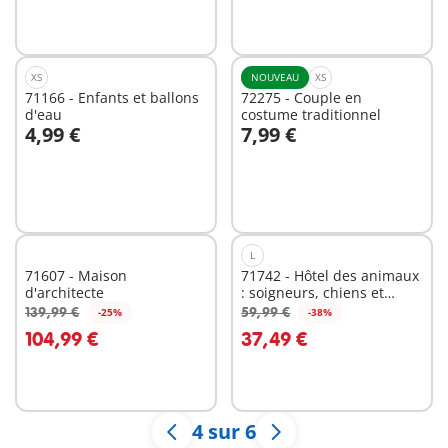
Non
Non
disponible
disponible
XS
NOUVEAU
XS
71166 - Enfants et ballons
72275 - Couple en
d'eau
costume traditionnel
4,99 €
7,99 €
Au panier
Non
disponible
L
71607 - Maison
71742 - Hôtel des animaux
d'architecte
: soigneurs, chiens et
chats
139,99 €
59,99 €
-25%
-38%
Au panier
Au panier
104,99 €
37,49 €
4 sur 6