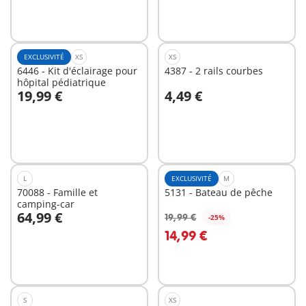
EXCLUSIVITÉ
XS
XS
6446 - Kit d'éclairage pour
4387 - 2 rails courbes
hôpital pédiatrique
19,99 €
4,49 €
Au panier
Au panier
L
EXCLUSIVITÉ
M
70088 - Famille et
5131 - Bateau de pêche
camping-car
64,99 €
19,99 €
-25%
14,99 €
Non
Non
disponible
disponible
S
XS