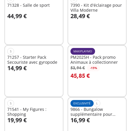
71328 - Salle de sport
7390 - Kit d'éclairage pour
Villa Moderne
44,99 €
28,49 €
Au panier
Au panier
S
MAXIPLAYMO
71257 - Starter Pack
PM2025H - Pack promo
Secouriste avec gyropode
Animaux à collectionner
14,99 €
53,94 €
-15%
Au panier
Au panier
45,85 €
S
EXCLUSIVITÉ
L
71541 - My Figures :
9866 - Bungalow
Shopping
supplémentaire pour
19,99 €
16,99 €
Beach Hôtel
Au panier
Au panier