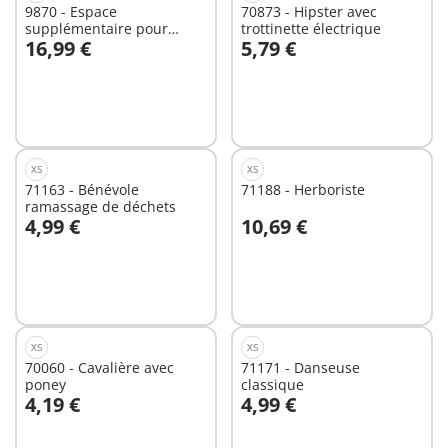
9870 - Espace
70873 - Hipster avec
supplémentaire pour
trottinette électrique
16,99 €
5,79 €
Centre de loisirs
Non
Non
disponible
disponible
XS
XS
71163 - Bénévole
71188 - Herboriste
ramassage de déchets
4,99 €
10,69 €
Non
Non
disponible
disponible
XS
XS
70060 - Cavalière avec
71171 - Danseuse
poney
classique
4,19 €
4,99 €