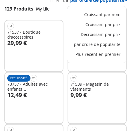
Trier par
129 Produits
-
My Life
Croissant par nom
Croissant par prix
M
M
71537 - Boutique
71535 - Salon de coiffure
Décroissant par prix
d'accessoires
29,99 €
29,99 €
par ordre de popularité
Au panier
Au panier
Plus récent en premier
EXCLUSIVITÉ
XS
XS
70757 - Adultes avec
71539 - Magasin de
enfants C
vêtements
12,49 €
9,99 €
Au panier
Au panier
M
M