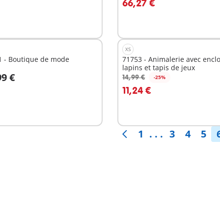
66,27 €
XS
1 - Boutique de mode
71753 - Animalerie avec enclo
lapins et tapis de jeux
99 €
14,99 €
-25%
u panier
Au panier
11,24 €
1
. . .
3
4
5