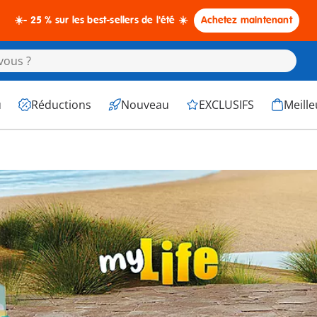
☀️- 25 % sur les best-sellers de l'été ☀️
Achetez maintenant
u
Réductions
Nouveau
EXCLUSIFS
Meille