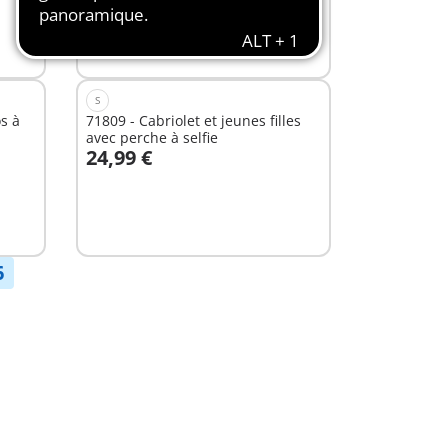
S
s à
71809 - Cabriolet et jeunes filles
avec perche à selfie
24,99 €
Non
disponible
6