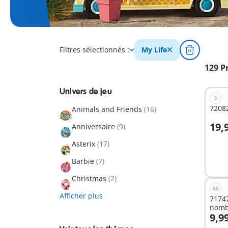
Filtres sélectionnés :
My Life
129 P
Univers de jeu
S
72082
Animals and Friends
(16)
19,
Anniversaire
(9)
A
Asterix
(17)
Barbie
(7)
Christmas
(2)
XS
Afficher plus
71747
nomb
9,9
A