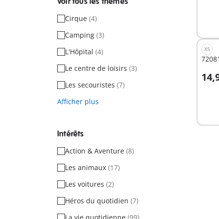
Voir tous les thèmes
Cirque
(4)
Camping
(3)
XS
L'Hôpital
(4)
7208
Le centre de loisirs
(3)
14,
A
Les secouristes
(7)
Afficher plus
Intérêts
Action & Aventure
(8)
Les animaux
(17)
Les voitures
(2)
Héros du quotidien
(7)
La vie quotidienne
(99)