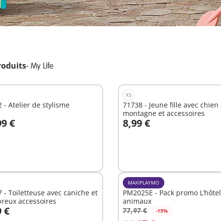
roduits
-
My Life
XS
 - Atelier de stylisme
71738 - Jeune fille avec chien
montagne et accessoires
99 €
8,99 €
u panier
Au panier
MAXIPLAYMO
 - Toiletteuse avec caniche et
PM2025E - Pack promo L’hôtel
reux accessoires
animaux
9 €
77,97 €
-15%
u panier
Au panier