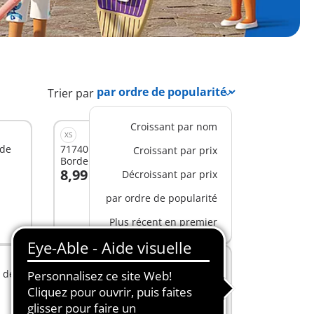
Trier par
Croissant par nom
XS
 de
71740 - Homme sportif avec
Croissant par prix
Border Collie et accessoires
8,99 €
Décroissant par prix
Au panier
par ordre de popularité
Plus récent en premier
M
 des
71903 - Poste de secours &
voiturette de plage
59,99 €
Au panier