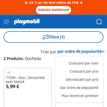
☀️- 25 % sur les best-sellers de l'été ☀️
Achetez maintenant
Filtre (1)
Trier par
2 Produits
-
DuoPacks
Croissant par nom
Croissant par prix
XS
XS
71506 - Duo : Secouriste
71505 - Duo : Policier et
Décroissant par prix
avec blessé
bandit
5,99 €
5,99 €
par ordre de popularité
Au panier
Au panier
Plus récent en premier