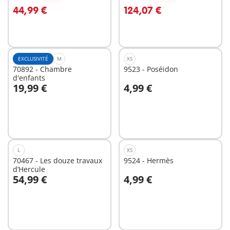
Au panier
Au panier
44,99 €
124,07 €
EXCLUSIVITÉ
M
XS
70892 - Chambre
9523 - Poséidon
d'enfants
19,99 €
4,99 €
Au panier
Au panier
L
XS
70467 - Les douze travaux
9524 - Hermès
d’Hercule
54,99 €
4,99 €
Au panier
Au panier