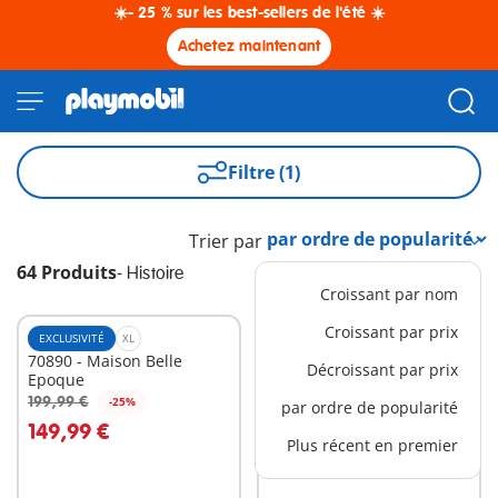
☀️- 25 % sur les best-sellers de l'été ☀️
Achetez maintenant
Filtre (1)
Trier par
64 Produits
-
Histoire
Croissant par nom
Croissant par prix
EXCLUSIVITÉ
XL
EXCLUSIVITÉ
M
70890 - Maison Belle
5248 - Chariot avec cow-
Décroissant par prix
Epoque
boys et bandits
199,99 €
34,99 €
-25%
-25%
par ordre de popularité
Au panier
Au panier
149,99 €
26,24 €
Plus récent en premier