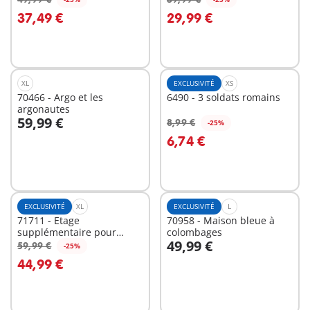
Au panier
Au panier
37,49 €
29,99 €
XL
EXCLUSIVITÉ
XS
70466 - Argo et les
6490 - 3 soldats romains
argonautes
59,99 €
8,99 €
-25%
Au panier
Au panier
6,74 €
EXCLUSIVITÉ
XL
EXCLUSIVITÉ
L
71711 - Etage
70958 - Maison bleue à
supplémentaire pour
colombages
49,99 €
Maison Belle Epoque
59,99 €
-25%
Au panier
Au panier
44,99 €