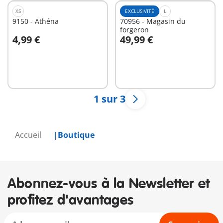
XS
EXCLUSIVITÉ
L
9150 - Athéna
70956 - Magasin du
forgeron
4,99 €
49,99 €
Au panier
Au panier
1 sur 3
Accueil
Boutique
Abonnez-vous à la Newsletter et
profitez d'avantages