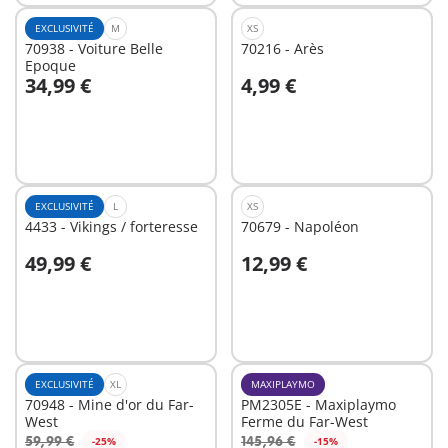
EXCLUSIVITÉ
M
XS
70938 - Voiture Belle
70216 - Arès
Epoque
34,99 €
4,99 €
Au panier
Au panier
EXCLUSIVITÉ
L
XS
4433 - Vikings / forteresse
70679 - Napoléon
49,99 €
12,99 €
Au panier
Au panier
EXCLUSIVITÉ
XL
MAXIPLAYMO
70948 - Mine d'or du Far-
PM2305E - Maxiplaymo
West
Ferme du Far-West
59,99 €
145,96 €
-25%
-15%