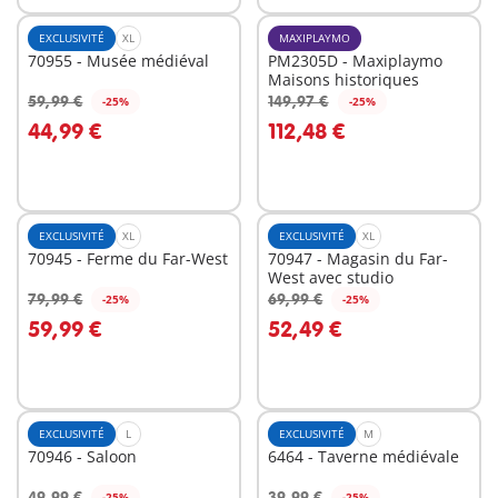
EXCLUSIVITÉ
XL
MAXIPLAYMO
70955 - Musée médiéval
PM2305D - Maxiplaymo
Maisons historiques
59,99 €
149,97 €
-25%
-25%
Au panier
Au panier
44,99 €
112,48 €
EXCLUSIVITÉ
XL
EXCLUSIVITÉ
XL
70945 - Ferme du Far-West
70947 - Magasin du Far-
West avec studio
79,99 €
69,99 €
-25%
-25%
Au panier
Au panier
59,99 €
52,49 €
EXCLUSIVITÉ
L
EXCLUSIVITÉ
M
70946 - Saloon
6464 - Taverne médiévale
49,99 €
39,99 €
-25%
-25%