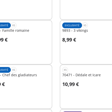
USIVITÉ
XS
EXCLUSIVITÉ
XS
- Famille romaine
9893 - 3 vikings
99 €
8,99 €
u panier
Au panier
USIVITÉ
XS
XS
- Chef des gladiateurs
70471 - Dédale et Icare
9 €
10,99 €
u panier
Au panier