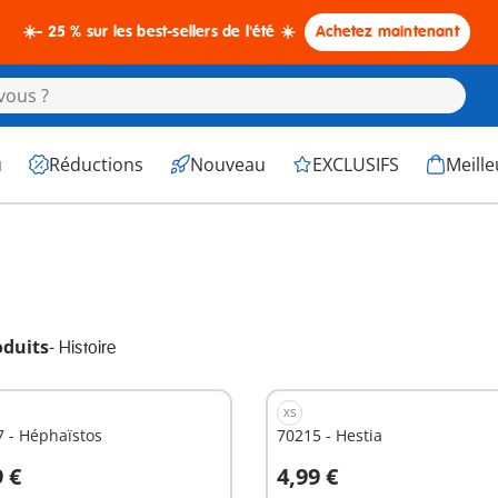
☀️- 25 % sur les best-sellers de l'été ☀️
Achetez maintenant
u
Réductions
Nouveau
EXCLUSIFS
Meille
oduits
-
Histoire
XS
 - Héphaïstos
70215 - Hestia
9 €
4,99 €
u panier
Au panier