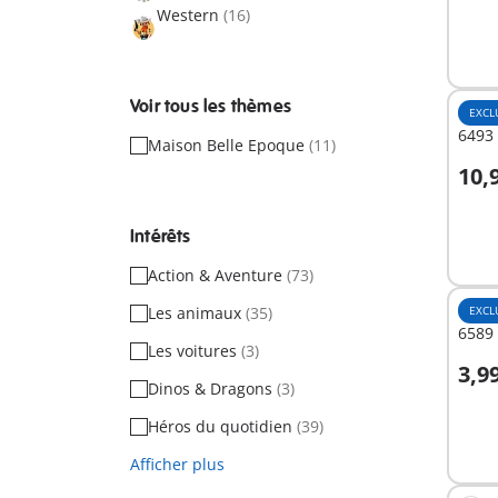
Western
(16)
Voir tous les thèmes
EXCL
6493 
Maison Belle Epoque
(11)
10,
A
Intérêts
Action & Aventure
(73)
Les animaux
(35)
EXCL
6589 
Les voitures
(3)
3,9
Dinos & Dragons
(3)
A
Héros du quotidien
(39)
Afficher plus