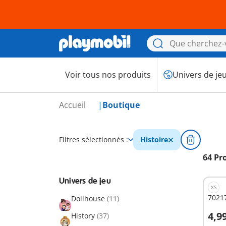
Voir tous nos produits
Univers de je
Accueil
Boutique
Filtres sélectionnés :
Histoire
64 Pr
Univers de jeu
XS
70217
Dollhouse
(11)
4,9
History
(37)
A