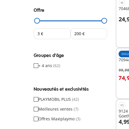
M
70468
Offre
24,
Non
dispo
EXCL
Groupes d'âge
70944
+ 4 ans
(62)
99,99
74,
Non
Nouveautés et exclusivités
dispo
PLAYMOBIL PLUS
(42)
XS
Meilleures ventes
(7)
9124 
Goet
Offres Maxiplaymo
(3)
4,9
A