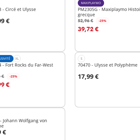
MAXIPLAYMO
 - Circé et Ulysse
PM2305G - Maxiplaymo Histoi
grecque
99 €
52,96 €
-25%
39,72 €
Non
nible
disponible
USIVITÉ
XL
S
 - Fort Rocks du Far-West
70470 - Ulysse et Polyphème
17,99 €
 €
-25%
99 €
Non
nible
disponible
- Johann Wolfgang von
he
9 €
u panier