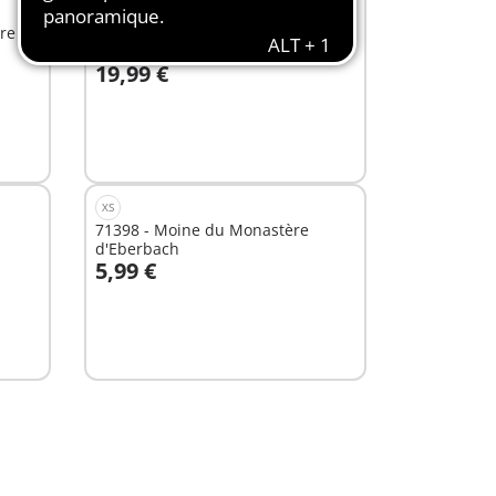
EXCLUSIVITÉ
M
re
9842 - Aménagement médiéval
19,99 €
Non
disponible
XS
71398 - Moine du Monastère
d'Eberbach
5,99 €
Au panier