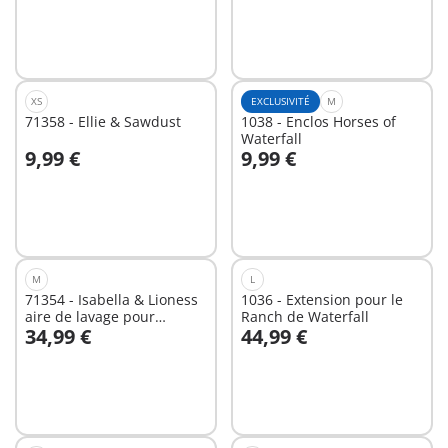
XS
EXCLUSIVITÉ
M
71358 - Ellie & Sawdust
1038 - Enclos Horses of
Waterfall
9,99 €
9,99 €
Au panier
Au panier
M
L
71354 - Isabella & Lioness
1036 - Extension pour le
aire de lavage pour
Ranch de Waterfall
34,99 €
44,99 €
chevaux
Au panier
Au panier