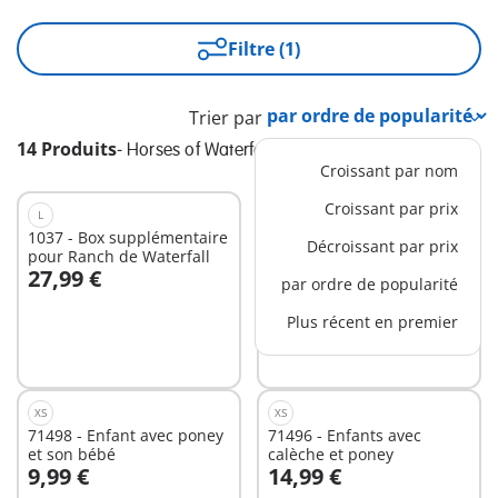
Filtre (1)
Trier par
14 Produits
-
Horses of Waterfall
Croissant par nom
Croissant par prix
L
M
1037 - Box supplémentaire
71470 - StarterPack Amélia
Décroissant par prix
pour Ranch de Waterfall
et Ben avec chevaux
27,99 €
19,99 €
par ordre de popularité
Au panier
Au panier
Plus récent en premier
XS
XS
71498 - Enfant avec poney
71496 - Enfants avec
et son bébé
calèche et poney
9,99 €
14,99 €
Au panier
Au panier