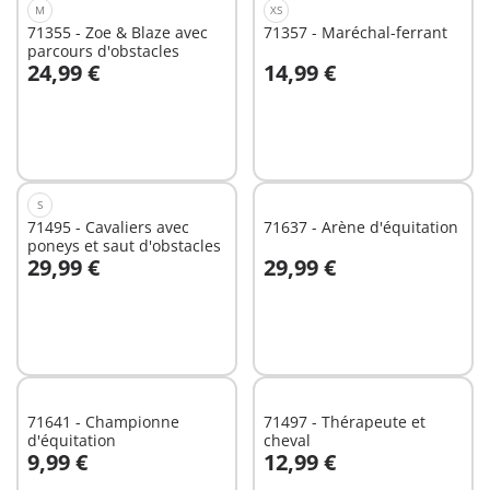
M
XS
71355 - Zoe & Blaze avec
71357 - Maréchal-ferrant
parcours d'obstacles
24,99 €
14,99 €
Au panier
Au panier
S
71495 - Cavaliers avec
71637 - Arène d'équitation
poneys et saut d'obstacles
29,99 €
29,99 €
Au panier
Au panier
71641 - Championne
71497 - Thérapeute et
d'équitation
cheval
9,99 €
12,99 €
Au panier
Au panier