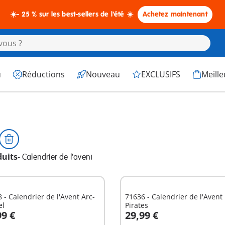
☀️- 25 % sur les best-sellers de l'été ☀️
Achetez maintenant
u
Réductions
Nouveau
EXCLUSIFS
Meille
duits
-
Calendrier de l'avent
- Calendrier de l'Avent Arc-
71636 - Calendrier de l'Avent
el
Pirates
99 €
29,99 €
Au panier