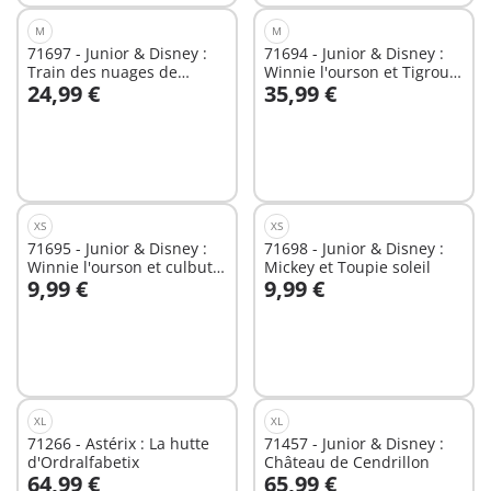
M
M
71697 - Junior & Disney :
71694 - Junior & Disney :
Train des nuages de
Winnie l'ourson et Tigrou
24,99 €
35,99 €
Mickey et Minnie
avec jardin d'abeilles
Au panier
Au panier
XS
XS
71695 - Junior & Disney :
71698 - Junior & Disney :
Winnie l'ourson et culbuto
Mickey et Toupie soleil
9,99 €
9,99 €
pot de miel
Au panier
Au panier
XL
XL
71266 - Astérix : La hutte
71457 - Junior & Disney :
d'Ordralfabetix
Château de Cendrillon
64,99 €
65,99 €