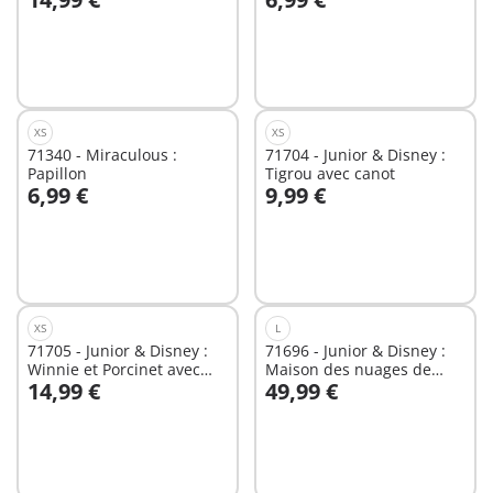
Au panier
Au panier
XS
XS
71340 - Miraculous :
71704 - Junior & Disney :
Papillon
Tigrou avec canot
6,99 €
9,99 €
Au panier
Au panier
XS
L
71705 - Junior & Disney :
71696 - Junior & Disney :
Winnie et Porcinet avec
Maison des nuages de
14,99 €
49,99 €
tronc
Mickey et Minnie
Au panier
Au panier