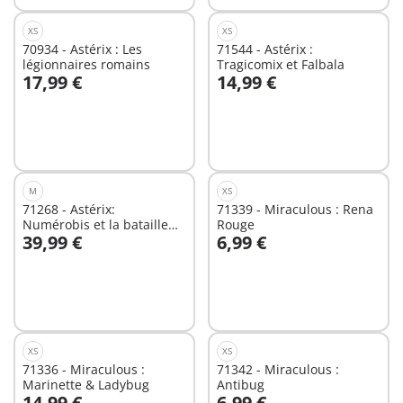
XS
XS
70934 - Astérix : Les
71544 - Astérix :
légionnaires romains
Tragicomix et Falbala
17,99 €
14,99 €
Au panier
Au panier
M
XS
71268 - Astérix:
71339 - Miraculous : Rena
Numérobis et la bataille
Rouge
39,99 €
6,99 €
du Palais
Au panier
Au panier
XS
XS
71336 - Miraculous :
71342 - Miraculous :
Marinette & Ladybug
Antibug
14,99 €
6,99 €