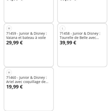
Au panier
Au panier
M
L
71459 - Junior & Disney :
71458 - Junior & Disney :
Vaiana et bateau à voile
Tourelle de Belle avec
29,99 €
39,99 €
musique
Au panier
Au panier
M
71460 - Junior & Disney :
Ariel avec coquillage de
19,99 €
bain
Au panier