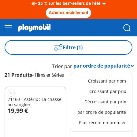
☀️- 25 % sur les best-sellers de l'été ☀️
Achetez maintenant
Filtre (1)
Trier par
21 Produits
-
Films et Séries
Croissant par nom
Croissant par prix
S
M
71160 - Astérix : La chasse
71543 - Astérix : Le char
Décroissant par prix
au sanglier
romain
19,99 €
29,99 €
par ordre de popularité
Au panier
Au panier
Plus récent en premier