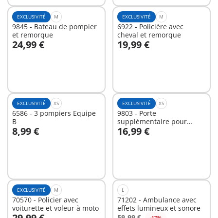
EXCLUSIVITÉ
M
EXCLUSIVITÉ
M
9845 - Bateau de pompier
6922 - Policière avec
et remorque
cheval et remorque
24,99 €
19,99 €
Au panier
Au panier
EXCLUSIVITÉ
XS
EXCLUSIVITÉ
XS
6586 - 3 pompiers Equipe
9803 - Porte
B
supplémentaire pour
8,99 €
16,99 €
Caserne de pompiers
Au panier
Au panier
EXCLUSIVITÉ
M
L
70570 - Policier avec
71202 - Ambulance avec
voiturette et voleur à moto
effets lumineux et sonore
29,99 €
59,99 €
-17%