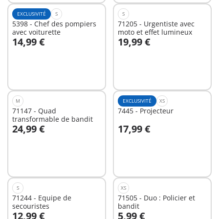
EXCLUSIVITÉ
S
S
5398 - Chef des pompiers
71205 - Urgentiste avec
avec voiturette
moto et effet lumineux
14,99 €
19,99 €
Au panier
Au panier
M
EXCLUSIVITÉ
XS
71147 - Quad
7445 - Projecteur
transformable de bandit
24,99 €
17,99 €
Au panier
Au panier
S
XS
71244 - Equipe de
71505 - Duo : Policier et
secouristes
bandit
12,99 €
5,99 €