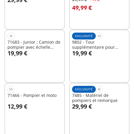
Au panier
Au panier
49,99 €
M
EXCLUSIVITÉ
XS
71683 - Junior : Camion de
9802 - Tour
pompier avec échelle
supplémentaire pour
19,99 €
19,99 €
pivotante
Caserne de pompiers
Au panier
Au panier
XS
EXCLUSIVITÉ
M
71466 - Pompier et moto
7485 - Matériel de
pompiers et remorque
12,99 €
29,99 €
Au panier
Au panier