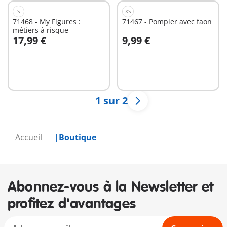
S
XS
71468 - My Figures :
71467 - Pompier avec faon
métiers à risque
17,99 €
9,99 €
Au panier
Au panier
1 sur 2
Accueil
Boutique
Abonnez-vous à la Newsletter et
profitez d'avantages