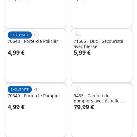
Au panier
Au panier
EXCLUSIVITÉ
XS
XS
70648 - Porte-clé Policier
71506 - Duo : Secouriste
avec blessé
4,99 €
5,99 €
Au panier
Au panier
EXCLUSIVITÉ
XS
L
70649 - Porte-clé Pompier
9463 - Camion de
pompiers avec échelle
4,99 €
79,99 €
pivotante
Au panier
Au panier