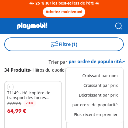
☀️- 25 % sur les best-sellers de l'été ☀️
Achetez maintenant
Filtre (1)
Trier par
34 Produits
-
Héros du quotidien
Croissant par nom
Croissant par prix
XL
L
71149 - Hélicoptère de
71463 - Hydravion avec
Décroissant par prix
transport des forces
pompier
spéciales
79,99 €
39,99 €
-19%
-25%
par ordre de popularité
Au panier
Au panier
64,99 €
29,99 €
Plus récent en premier