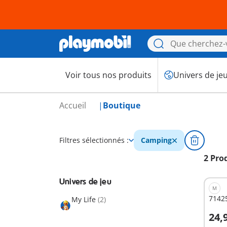
Voir tous nos produits
Univers de je
Accueil
Boutique
Filtres sélectionnés :
Camping
2 Pro
Univers de jeu
M
71425
My Life
(2)
24,
A