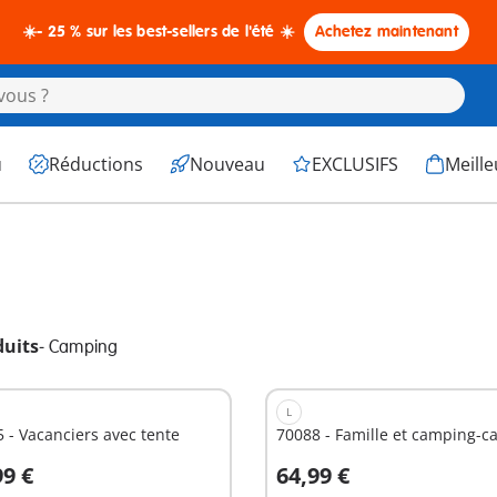
☀️- 25 % sur les best-sellers de l'été ☀️
Achetez maintenant
u
Réductions
Nouveau
EXCLUSIFS
Meille
duits
-
Camping
L
 - Vacanciers avec tente
70088 - Famille et camping-c
99 €
64,99 €
u panier