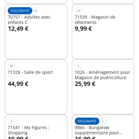
EXCLUSIVITÉ
XS
XS
70757 - Adultes avec
71539 - Magasin de
enfants C
vêtements
12,49 €
9,99 €
Au panier
Au panier
M
S
71328 - Salle de sport
1026 - Aménagement pour
Magasin de puériculture
44,99 €
25,99 €
Au panier
Au panier
S
EXCLUSIVITÉ
L
71541 - My Figures :
9866 - Bungalow
Shopping
supplémentaire pour
19,99 €
16,99 €
Beach Hôtel