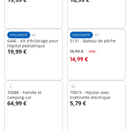
Au panier
Au panier
EXCLUSIVITÉ
XS
EXCLUSIVITÉ
M
6446 - Kit d'éclairage pour
5131 - Bateau de pêche
hôpital pédiatrique
19,99 €
19,99 €
-25%
Au panier
14,99 €
Non
disponible
L
XS
70088 - Famille et
70873 - Hipster avec
camping-car
trottinette électrique
64,99 €
5,79 €
Non
Non
disponible
disponible