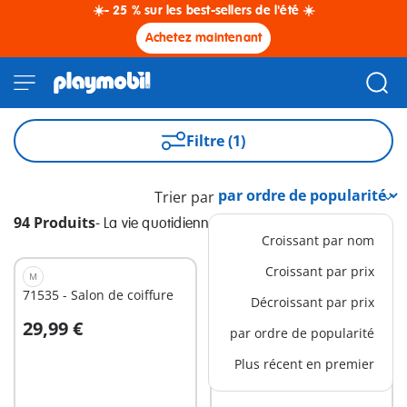
☀️- 25 % sur les best-sellers de l'été ☀️
Achetez maintenant
Filtre (1)
Trier par
94 Produits
-
La vie quotidienne
Croissant par nom
Croissant par prix
M
M
71535 - Salon de coiffure
71250 - Boutique de la
Décroissant par prix
ferme
29,99 €
29,99 €
par ordre de popularité
Au panier
Au panier
Plus récent en premier