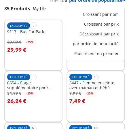
Trier par
85 Produits
-
My Life
Croissant par nom
Croissant par prix
EXCLUSIVITÉ
L
XL
9117 - Bus FunPark
71327 - Ecole aménagée
Décroissant par prix
39,99 €
119,99 €
-25%
-25%
par ordre de popularité
Au panier
Au panier
29,99 €
89,99 €
Plus récent en premier
EXCLUSIVITÉ
L
EXCLUSIVITÉ
XS
6554 - Etage
6447 - Femme enceinte
supplémentaire pour
avec maman et bébé
Maison moderne
34,99 €
9,99 €
-25%
-25%
Au panier
Au panier
26,24 €
7,49 €
EXCLUSIVITÉ
M
EXCLUSIVITÉ
M