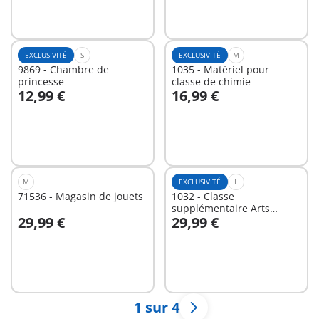
EXCLUSIVITÉ
S
EXCLUSIVITÉ
M
9869 - Chambre de
1035 - Matériel pour
princesse
classe de chimie
12,99 €
16,99 €
Au panier
Au panier
M
EXCLUSIVITÉ
L
71536 - Magasin de jouets
1032 - Classe
supplémentaire Arts
29,99 €
29,99 €
plastiques
Au panier
Au panier
1 sur 4