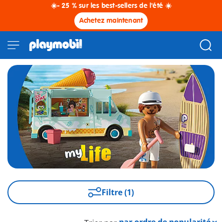
☀️- 25 % sur les best-sellers de l'été ☀️
Achetez maintenant
Filtre (1)