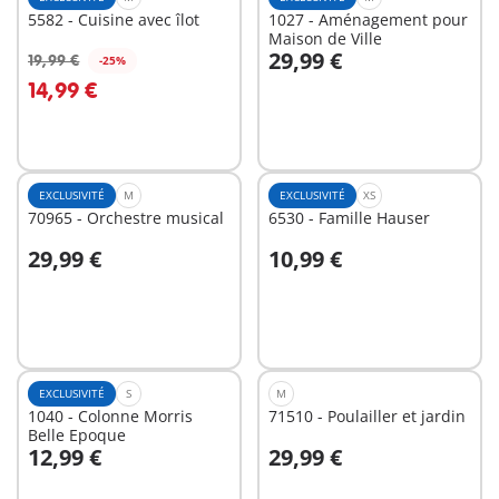
5582 - Cuisine avec îlot
1027 - Aménagement pour
Maison de Ville
29,99 €
19,99 €
-25%
Au panier
Au panier
14,99 €
EXCLUSIVITÉ
M
EXCLUSIVITÉ
XS
70965 - Orchestre musical
6530 - Famille Hauser
29,99 €
10,99 €
Au panier
Au panier
EXCLUSIVITÉ
S
M
1040 - Colonne Morris
71510 - Poulailler et jardin
Belle Epoque
12,99 €
29,99 €
Au panier
Au panier