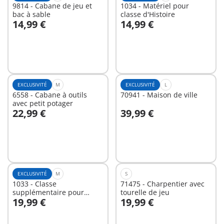
9814 - Cabane de jeu et
1034 - Matériel pour
bac à sable
classe d'Histoire
14,99 €
14,99 €
Au panier
Au panier
EXCLUSIVITÉ
M
EXCLUSIVITÉ
L
6558 - Cabane à outils
70941 - Maison de ville
avec petit potager
22,99 €
39,99 €
Au panier
Au panier
EXCLUSIVITÉ
M
S
1033 - Classe
71475 - Charpentier avec
supplémentaire pour
tourelle de jeu
19,99 €
19,99 €
l'Ecole aménagée
Au panier
Au panier