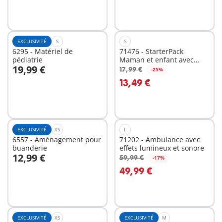
EXCLUSIVITÉ
S
S
6295 - Matériel de
71476 - StarterPack
pédiatrie
Maman et enfant avec
19,99 €
fauteuil suspendu
17,99 €
-25%
Au panier
Au panier
13,49 €
EXCLUSIVITÉ
XS
L
6557 - Aménagement pour
71202 - Ambulance avec
buanderie
effets lumineux et sonore
12,99 €
59,99 €
-17%
Au panier
Au panier
49,99 €
EXCLUSIVITÉ
XS
EXCLUSIVITÉ
M