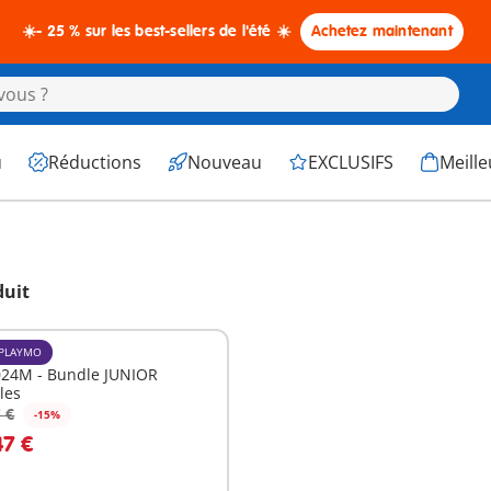
☀️- 25 % sur les best-sellers de l'été ☀️
Achetez maintenant
u
Réductions
Nouveau
EXCLUSIFS
Meille
duit
PLAYMO
24M - Bundle JUNIOR
les
 €
-15%
u panier
47 €