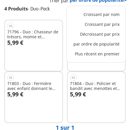
Trier par
4 Produits
-
Duo-Pack
Croissant par nom
Croissant par prix
XS
XS
71796 - Duo : Chasseur de
71799 - Duo : Couple de
Décroissant par prix
trésors, momie et
sirène et triton avec
5,99 €
5,99 €
accessoires
sceptre et trident
par ordre de popularité
Au panier
Au panier
Plus récent en premier
XS
XS
71803 - Duo : Fermière
71804 - Duo : Policier et
avec enfant donnant le
bandit avec menottes et
5,99 €
5,99 €
biberon à un veau
accessoires
Au panier
Au panier
1 sur 1