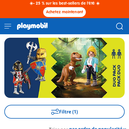
☀️- 25 % sur les best-sellers de l'été ☀️
Achetez maintenant
Filtre (1)