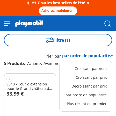
☀️- 25 % sur les best-sellers de l'été ☀️
Achetez maintenant
Filtre (1)
Trier par
5 Produits
-
Action & Aventure
Croissant par nom
Croissant par prix
L
S
9840 - Tour d'extension
71040 - Sauveteur en mer
Décroissant par prix
pour le Grand château des
et quad
33,99 €
12,99 €
Chevaliers Novelmore
par ordre de popularité
Au panier
Au panier
Plus récent en premier