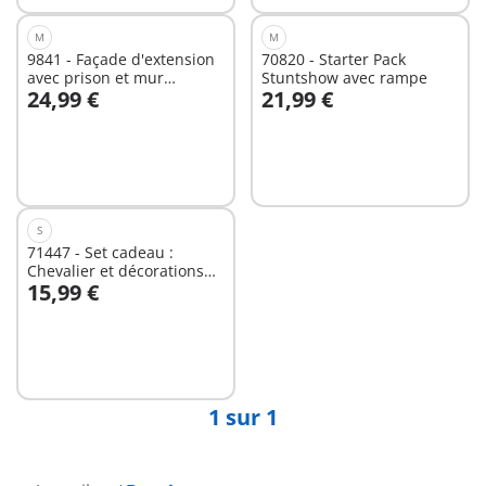
M
M
9841 - Façade d'extension
70820 - Starter Pack
avec prison et mur
Stuntshow avec rampe
24,99 €
21,99 €
cassable pour la
Au panier
Forteresse volcanique des
Burnham Raiders
Non
disponible
S
71447 - Set cadeau :
Chevalier et décorations
15,99 €
de fête
Non
disponible
1 sur 1