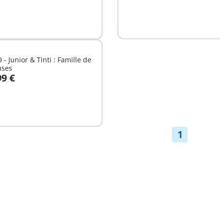
 - Junior & Tinti : Famille de
ses
99 €
u panier
1