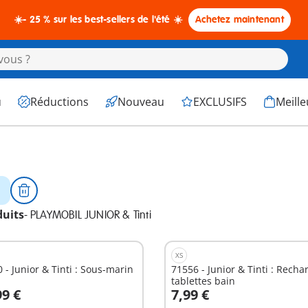
☀️- 25 % sur les best-sellers de l'été ☀️
Achetez maintenant
u
Réductions
Nouveau
EXCLUSIFS
Meille
duits
-
PLAYMOBIL JUNIOR & Tinti
XS
 - Junior & Tinti : Sous-marin
71556 - Junior & Tinti : Recha
tablettes bain
99 €
7,99 €
u panier
Au panier