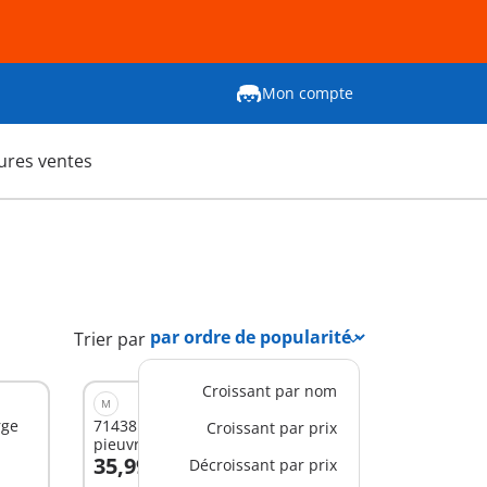
Mon compte
ures ventes
Trier par
Croissant par nom
M
rge
71438 - Junior & Tinti : Manège
Croissant par prix
pieuvre géante
35,99 €
Décroissant par prix
Au panier