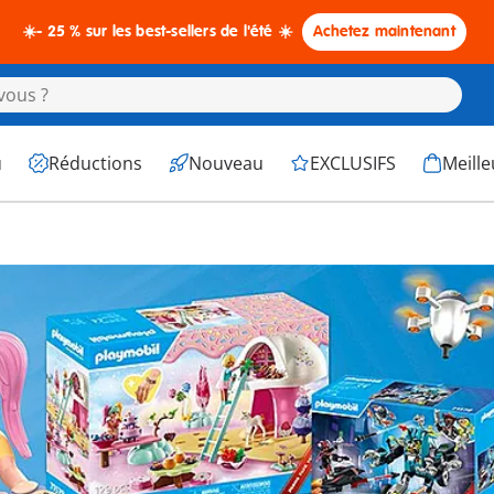
☀️- 25 % sur les best-sellers de l'été ☀️
Achetez maintenant
u
Réductions
Nouveau
EXCLUSIFS
Meille