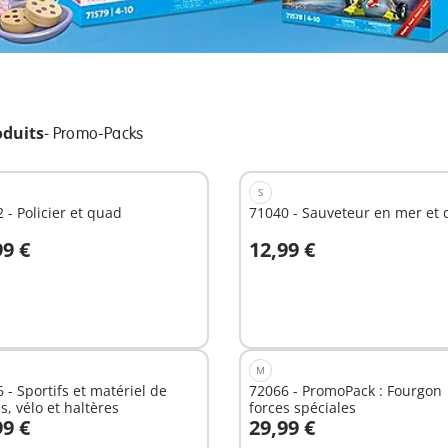
oduits
-
Promo-Packs
S
 - Policier et quad
71040 - Sauveteur en mer et
99 €
12,99 €
u panier
Au panier
M
 - Sportifs et matériel de
72066 - PromoPack : Fourgon
ss, vélo et haltères
forces spéciales
99 €
29,99 €
u panier
Au panier