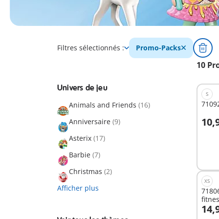
Filtres sélectionnés :
Promo-Packs
10 Pr
Univers de jeu
S
71092
Animals and Friends
(16)
10,
Anniversaire
(9)
A
Asterix
(17)
Barbie
(7)
Christmas
(2)
XS
Afficher plus
71806
fitne
14,
A