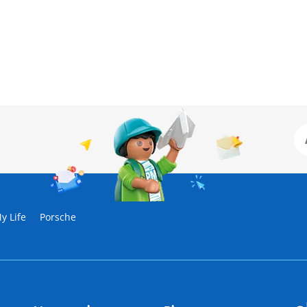
y Life
Porsche