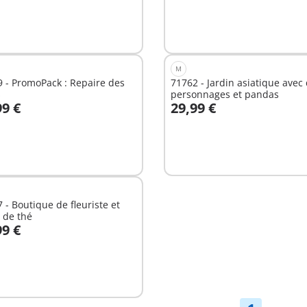
M
 - PromoPack : Repaire des
71762 - Jardin asiatique avec
s
personnages et pandas
99 €
29,99 €
u panier
Au panier
 - Boutique de fleuriste et
 de thé
99 €
u panier