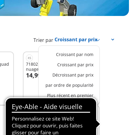
Trier par
Croissant par nom
XS
 quad
71802 - Princesse et poulain ailé,
Croissant par prix
nuage et accessoires
14,99 €
Décroissant par prix
Au panier
par ordre de popularité
Plus récent en premier
M
72067 - PromoPack : Journée des
fées
29,99 €
Au panier