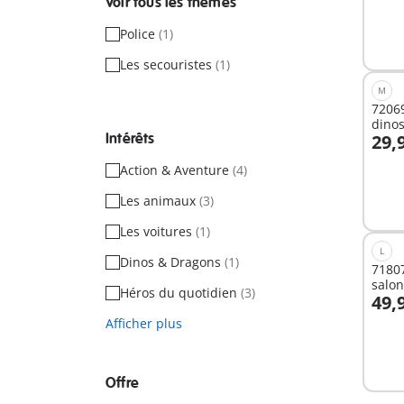
Voir tous les thèmes
Police
(1)
Les secouristes
(1)
M
72069
dino
Intérêts
29,
A
Action & Aventure
(4)
Les animaux
(3)
Les voitures
(1)
L
Dinos & Dragons
(1)
71807
salon
Héros du quotidien
(3)
49,
A
Afficher plus
Offre