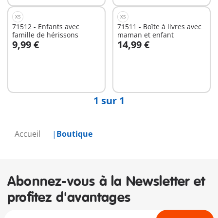
XS
XS
71512 - Enfants avec
71511 - Boîte à livres avec
famille de hérissons
maman et enfant
9,99 €
14,99 €
Au panier
Au panier
1 sur 1
Accueil
Boutique
Abonnez-vous à la Newsletter et
profitez d'avantages