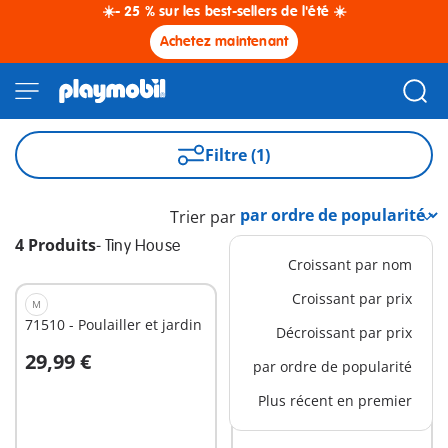
☀️- 25 % sur les best-sellers de l'été ☀️
Achetez maintenant
Filtre (1)
Trier par
4 Produits
-
Tiny House
Croissant par nom
Croissant par prix
M
XS
71510 - Poulailler et jardin
71513 - Grand-père avec
Décroissant par prix
petite fille et feu de camp
29,99 €
7,99 €
par ordre de popularité
Au panier
Au panier
Plus récent en premier