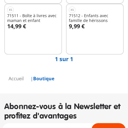
XS
XS
71511 - Boîte à livres avec
71512 - Enfants avec
maman et enfant
famille de hérissons
14,99 €
9,99 €
Au panier
Au panier
1 sur 1
Accueil
Boutique
Abonnez-vous à la Newsletter et
profitez d'avantages