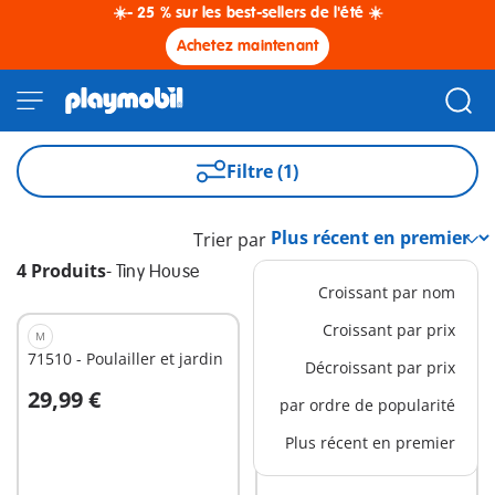
☀️- 25 % sur les best-sellers de l'été ☀️
Achetez maintenant
Filtre (1)
Trier par
4 Produits
-
Tiny House
Croissant par nom
Croissant par prix
M
XS
71510 - Poulailler et jardin
71513 - Grand-père avec
Décroissant par prix
petite fille et feu de camp
29,99 €
7,99 €
par ordre de popularité
Au panier
Au panier
Plus récent en premier