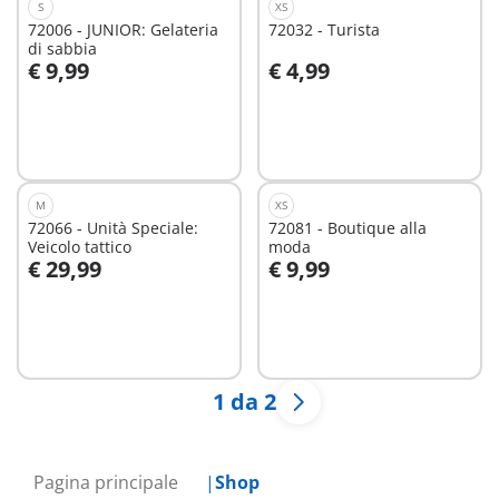
S
XS
72006 - JUNIOR: Gelateria
72032 - Turista
di sabbia
€ 9,99
€ 4,99
Aggiungi al carrello
Aggiungi al carrello
M
XS
72066 - Unità Speciale:
72081 - Boutique alla
Veicolo tattico
moda
€ 29,99
€ 9,99
Aggiungi al carrello
Aggiungi al carrello
1 da 2
Pagina principale
Shop