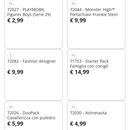
XS
XS
72027 - PLAYMOBIL
72044 - Monster High™
Figures Boys (Serie 29)
Portachiavi Frankie Stein
€ 2,99
€ 9,99
Aggiungi al carrello
Aggiungi al carrello
S
XS
72082 - Fashion designer
71753 - Starter Pack
Famiglia con conigli
€ 9,99
€ 14,99
Aggiungi al carrello
Aggiungi al carrello
XS
XS
72026 - DuoPack
72030 - Astronauta
Cavallerizza con puledro
€ 5,99
€ 4,99
Aggiungi al carrello
Aggiungi al carrello