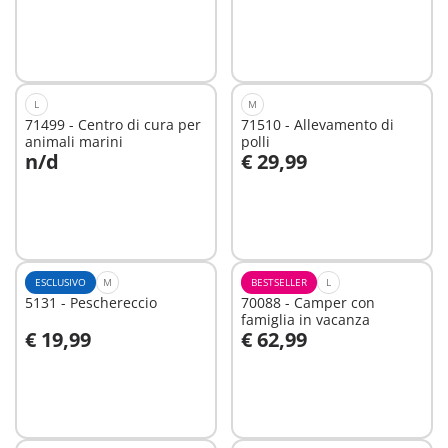
L
M
71499 - Centro di cura per
71510 - Allevamento di
animali marini
polli
n/d
€ 29,99
Aggiungi al carrello
Non
disponibile
ESCLUSIVO
M
BESTSELLER
L
5131 - Peschereccio
70088 - Camper con
famiglia in vacanza
€ 19,99
€ 62,99
Non
Non
disponibile
disponibile