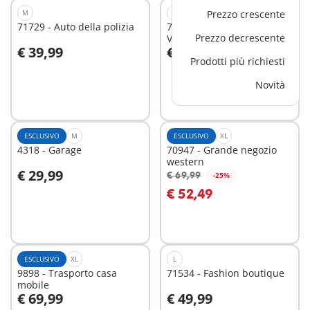
M
L
Prezzo crescente
71729 - Auto della polizia
71144 - Unità Speciale -
Prezzo decrescente
Veicolo blindato
€ 39,99
€ 59,99
Aggiungi al carrello
Aggiungi al carrello
Prodotti più richiesti
Novità
ESCLUSIVO
M
ESCLUSIVO
XL
4318 - Garage
70947 - Grande negozio
western
€ 29,99
€ 69,99
-25%
Aggiungi al carrello
Aggiungi al carrello
€ 52,49
ESCLUSIVO
XL
L
9898 - Trasporto casa
71534 - Fashion boutique
mobile
€ 69,99
€ 49,99
Aggiungi al carrello
Aggiungi al carrello