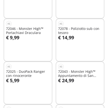
XS
XS
72046 - Monster High™
72078 - Poliziotto sub con
Portachiavi Draculara
tesoro
€ 9,99
€ 14,99
Aggiungi al carrello
Aggiungi al carrello
XS
XS
72025 - DuoPack Ranger
72043 - Monster High™
con rinoceronte
Appuntamento di San
€ 5,99
€ 24,99
Valentino
Aggiungi al carrello
Aggiungi al carrello