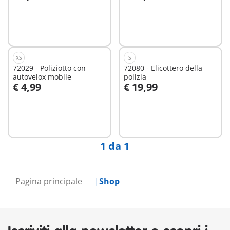
Aggiungi al carrello
Aggiungi al carrello
XS
S
72029 - Poliziotto con
72080 - Elicottero della
autovelox mobile
polizia
€ 4,99
€ 19,99
Aggiungi al carrello
Non
disponibile
1 da 1
Pagina principale
Shop