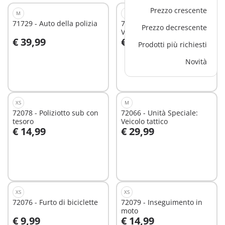
Prezzo crescente
M
L
71729 - Auto della polizia
71144 - Unità Speciale -
Prezzo decrescente
Veicolo blindato
€ 39,99
€ 59,99
Prodotti più richiesti
Aggiungi al carrello
Aggiungi al carrello
Novità
XS
M
72078 - Poliziotto sub con
72066 - Unità Speciale:
tesoro
Veicolo tattico
€ 14,99
€ 29,99
Aggiungi al carrello
Aggiungi al carrello
XS
XS
72076 - Furto di biciclette
72079 - Inseguimento in
moto
€ 9,99
€ 14,99