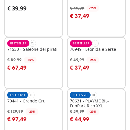
€ 39,99
€ 49,99
-25%
Aggiungi al carrello
Aggiungi al carrello
€ 37,49
BESTSELLER
XL
BESTSELLER
L
71530 - Galeone dei pirati
70949 - Leonida e Serse
€ 89,99
€ 49,99
-25%
-25%
Aggiungi al carrello
Aggiungi al carrello
€ 67,49
€ 37,49
ESCLUSIVO
XL
ESCLUSIVO
XL
70441 - Grande Gru
70631 - PLAYMOBIL-
FunPark Rico XXL
€ 129,99
€ 59,99
-25%
-25%
Aggiungi al carrello
Aggiungi al carrello
€ 97,49
€ 44,99