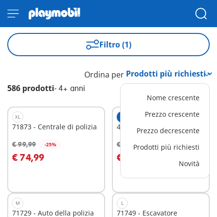
Filtro (1)
Ordina per
586 prodotti
-
4+ anni
Nome crescente
Prezzo crescente
XL
ESCLUSIVO
XL
71873 - Centrale di polizia
4142 - Fattoria portatile
Prezzo decrescente
€ 99,99
€ 59,99
-25%
-25%
Prodotti più richiesti
Aggiungi al carrello
Aggiungi al carrello
€ 74,99
€ 44,99
Novità
M
L
71729 - Auto della polizia
71749 - Escavatore