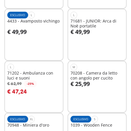
ESCLUSIVO
L
L
4433 - Avamposto vichingo
71681 - JUNIOR: Arca di
Noè portatile
€ 49,99
€ 49,99
Aggiungi al carrello
Aggiungi al carrello
L
M
71202 - Ambulanza con
70208 - Camera da letto
luci e suoni
con angolo per cucito
€ 25,99
€ 62,99
-25%
Aggiungi al carrello
Aggiungi al carrello
€ 47,24
ESCLUSIVO
XL
ESCLUSIVO
S
70948 - Miniera d'oro
1039 - Wooden Fence