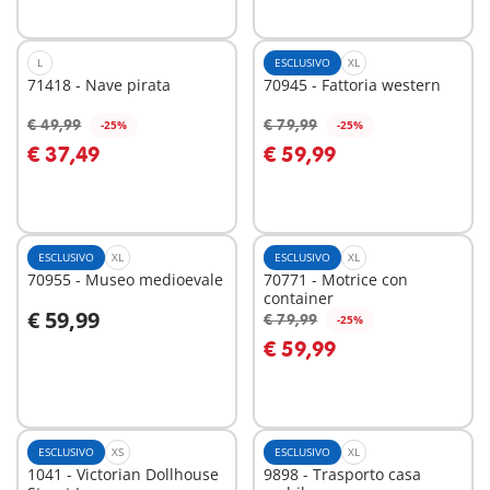
L
ESCLUSIVO
XL
71418 - Nave pirata
70945 - Fattoria western
€ 49,99
€ 79,99
-25%
-25%
Aggiungi al carrello
Aggiungi al carrello
€ 37,49
€ 59,99
ESCLUSIVO
XL
ESCLUSIVO
XL
70955 - Museo medioevale
70771 - Motrice con
container
€ 59,99
€ 79,99
-25%
Aggiungi al carrello
Aggiungi al carrello
€ 59,99
ESCLUSIVO
XS
ESCLUSIVO
XL
1041 - Victorian Dollhouse
9898 - Trasporto casa