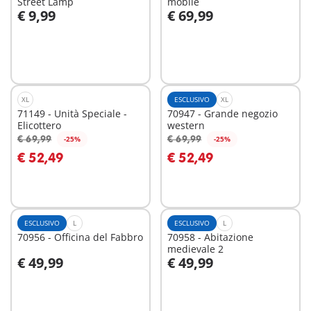
Street Lamp
mobile
€ 9,99
€ 69,99
Aggiungi al carrello
Aggiungi al carrello
XL
ESCLUSIVO
XL
71149 - Unità Speciale -
70947 - Grande negozio
Elicottero
western
€ 69,99
€ 69,99
-25%
-25%
Aggiungi al carrello
Aggiungi al carrello
€ 52,49
€ 52,49
ESCLUSIVO
L
ESCLUSIVO
L
70956 - Officina del Fabbro
70958 - Abitazione
medievale 2
€ 49,99
€ 49,99
Aggiungi al carrello
Aggiungi al carrello