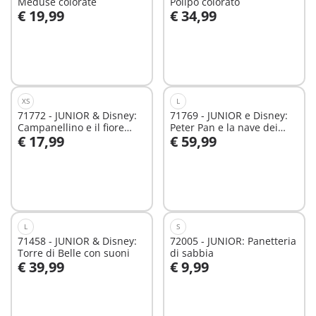
Meduse colorate
Polipo colorato
€ 19,99
€ 34,99
Aggiungi al carrello
Aggiungi al carrello
XS
L
71772 - JUNIOR & Disney:
71769 - JUNIOR e Disney:
Campanellino e il fiore
Peter Pan e la nave dei
€ 17,99
€ 59,99
fatato
pirati
Aggiungi al carrello
Aggiungi al carrello
L
S
71458 - JUNIOR & Disney:
72005 - JUNIOR: Panetteria
Torre di Belle con suoni
di sabbia
€ 39,99
€ 9,99
Aggiungi al carrello
Aggiungi al carrello