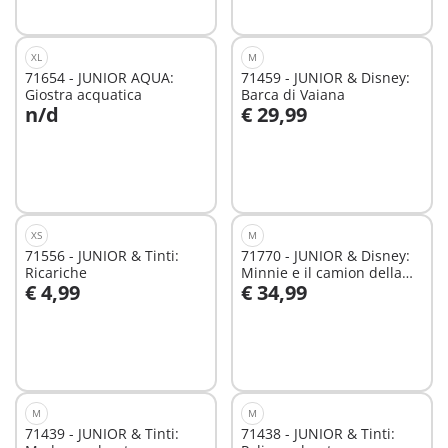
XL
M
71654 - JUNIOR AQUA:
71459 - JUNIOR & Disney:
Giostra acquatica
Barca di Vaiana
n/d
€ 29,99
Aggiungi al carrello
Non
disponibile
XS
M
71556 - JUNIOR & Tinti:
71770 - JUNIOR & Disney:
Ricariche
Minnie e il camion della
€ 4,99
€ 34,99
frutta
Aggiungi al carrello
Aggiungi al carrello
M
M
71439 - JUNIOR & Tinti:
71438 - JUNIOR & Tinti: