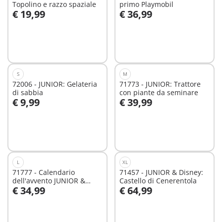
Topolino e razzo spaziale
primo Playmobil
€ 19,99
€ 36,99
Aggiungi al carrello
Aggiungi al carrello
S
M
72006 - JUNIOR: Gelateria
71773 - JUNIOR: Trattore
di sabbia
con piante da seminare
€ 9,99
€ 39,99
Aggiungi al carrello
Aggiungi al carrello
L
XL
71777 - Calendario
71457 - JUNIOR & Disney:
dell'avvento JUNIOR &
Castello di Cenerentola
€ 34,99
€ 64,99
Tinti: Bagnetto colorato
Aggiungi al carrello
Aggiungi al carrello