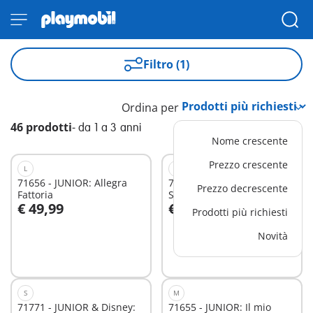
Filtro (1)
Ordina per
46 prodotti
-
da 1 a 3 anni
Nome crescente
Prezzo crescente
L
M
71656 - JUNIOR: Allegra
71440 - JUNIOR & Tinti:
Prezzo decrescente
Fattoria
Sottomarino colorato
€ 49,99
€ 29,99
Prodotti più richiesti
Aggiungi al carrello
Aggiungi al carrello
Novità
S
M
71771 - JUNIOR & Disney:
71655 - JUNIOR: Il mio