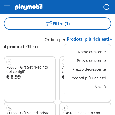
Filtro (1)
Ordina per
4 prodotti
-
Gift sets
Nome crescente
Prezzo crescente
XS
S
70675 - Gift Set "Recinto
71447 - Festa di
Prezzo decrescente
dei conigli"
compleanno del cavaliere
€ 8,99
€ 14,99
Prodotti più richiesti
Aggiungi al carrello
Novità
Non
disponibile
XS
S
71188 - Gift Set Erborista
71450 - Scienziato con