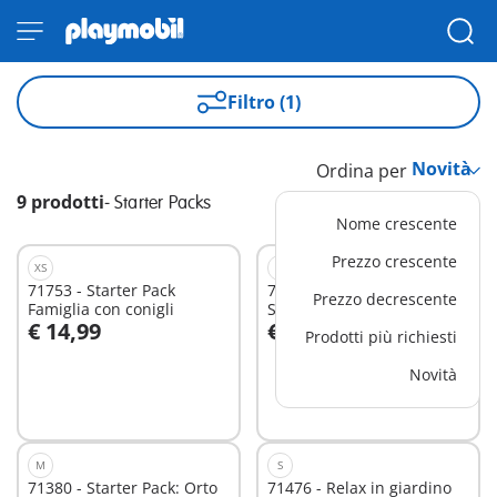
Filtro (1)
Ordina per
9 prodotti
-
Starter Packs
Nome crescente
Prezzo crescente
XS
S
71753 - Starter Pack
71257 - Starter Pack
Prezzo decrescente
Famiglia con conigli
Soccorso in Segway
€ 14,99
€ 14,99
Prodotti più richiesti
Aggiungi al carrello
Aggiungi al carrello
Novità
M
S
71380 - Starter Pack: Orto
71476 - Relax in giardino