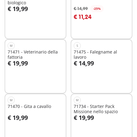
biologico
€ 19,99
€ 14,99
-25%
Aggiungi al carrello
Aggiungi al carrello
€ 11,24
M
S
71471 - Veterinario della
71475 - Falegname al
fattoria
lavoro
€ 19,99
€ 14,99
Aggiungi al carrello
Aggiungi al carrello
M
M
71470 - Gita a cavallo
71734 - Starter Pack
Missione nello spazio
€ 19,99
€ 19,99
Aggiungi al carrello
Aggiungi al carrello