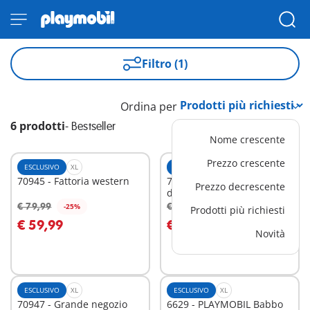
Filtro (1)
Ordina per
6 prodotti
-
Bestseller
Nome crescente
Prezzo crescente
ESCLUSIVO
XL
ESCLUSIVO
XL
70945 - Fattoria western
70442 - Gru con braccio
Prezzo decrescente
demolitore
€ 79,99
€ 84,99
-25%
-25%
Prodotti più richiesti
Aggiungi al carrello
Aggiungi al carrello
€ 59,99
€ 63,74
Novità
ESCLUSIVO
XL
ESCLUSIVO
XL
70947 - Grande negozio
6629 - PLAYMOBIL Babbo