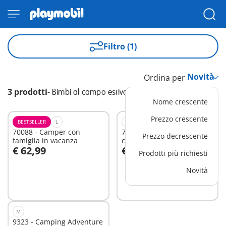
Filtro (1)
Ordina per
3 prodotti
-
Bimbi al campo estivo
Nome crescente
Prezzo crescente
BESTSELLER
L
M
70088 - Camper con
71425 - Avventura in
Prezzo decrescente
famiglia in vacanza
canoa
€ 62,99
€ 24,99
Prodotti più richiesti
Aggiungi al carrello
Novità
Non
disponibile
M
9323 - Camping Adventure