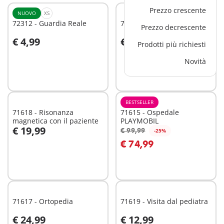
Prezzo crescente
NUOVO
XS
72312 - Guardia Reale
71616 - Reparto maternità
Prezzo decrescente
€ 4,99
€ 39,99
Prodotti più richiesti
Aggiungi al carrello
Aggiungi al carrello
Novità
BESTSELLER
71618 - Risonanza
71615 - Ospedale
magnetica con il paziente
PLAYMOBIL
€ 19,99
€ 99,99
-25%
Aggiungi al carrello
Aggiungi al carrello
€ 74,99
71617 - Ortopedia
71619 - Visita dal pediatra
€ 24,99
€ 12,99