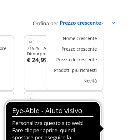
Ordina per
Nome crescente
M
tore
71525 - Alla ricerca del
Prezzo crescente
Dimorphodon
€ 24,99
Prezzo decrescente
Aggiungi al carrello
Prodotti più richiesti
Novità
L
71820 - L'attacco dello Spinosauro
€ 59,99
Aggiungi al carrello