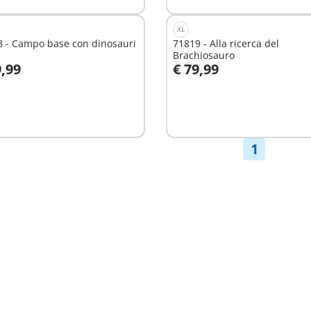
XL
3 - Campo base con dinosauri
71819 - Alla ricerca del
Brachiosauro
9,99
€ 79,99
ggiungi al carrello
Aggiungi al carrello
1