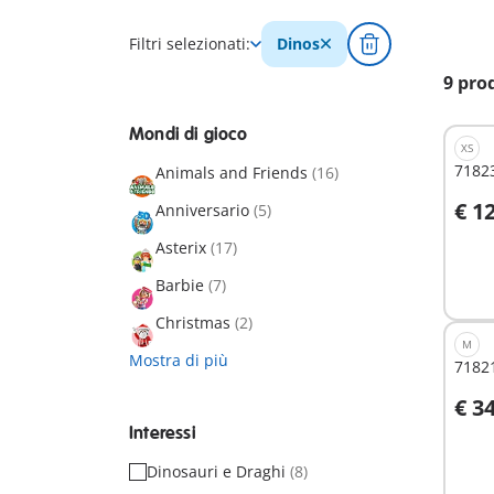
Filtri selezionati:
Dinos
9 pro
Mondi di gioco
XS
71823
Animals and Friends
(16)
€ 1
Anniversario
(5)
A
Asterix
(17)
Barbie
(7)
Christmas
(2)
M
Mostra di più
71821
€ 3
A
Interessi
Dinosauri e Draghi
(8)