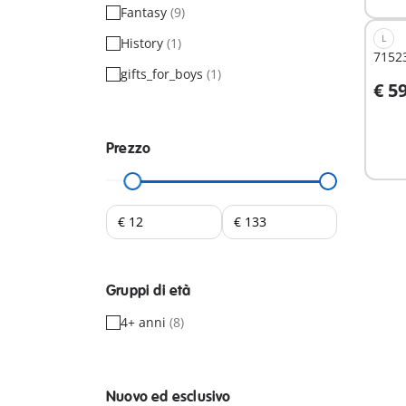
Fantasy
(9)
L
History
(1)
7152
gifts_for_boys
(1)
€ 5
A
Prezzo
Gruppi di età
4+ anni
(8)
Nuovo ed esclusivo