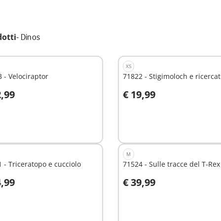
dotti
-
Dinos
XS
 - Velociraptor
71822 - Stigimoloch e ricerca
2,99
€ 19,99
ggiungi al carrello
Aggiungi al carrello
M
 - Triceratopo e cucciolo
71524 - Sulle tracce del T-Rex
4,99
€ 39,99
ggiungi al carrello
Aggiungi al carrello