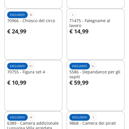
ESCLUSIVO
M
S
70966 - Chiosco del circo
71475 - Falegname al
lavoro
€ 24,99
€ 14,99
Aggiungi al carrello
Aggiungi al carrello
ESCLUSIVO
XS
ESCLUSIVO
XL
70755 - Figura set 4
5586 - Depandance per gli
ospiti
€ 10,99
€ 59,99
Aggiungi al carrello
Aggiungi al carrello
ESCLUSIVO
M
ESCLUSIVO
S
6389 - Camera addizionale
9868 - Camera dei pirati
Lussuosa Villa arredata