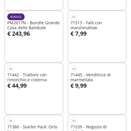
BUNDLE
XS
PM2017N - Bundle Grande
71513 - Falò con
Casa delle Bambole
marshmallow
€ 243,96
€ 7,99
Aggiungi al carrello
Aggiungi al carrello
M
XS
71442 - Trattore con
71445 - Venditrice di
rimorchio e cisterna
marmellata
€ 44,99
€ 9,99
Aggiungi al carrello
Aggiungi al carrello
M
XS
71380 - Starter Pack: Orto
71539 - Negozio di