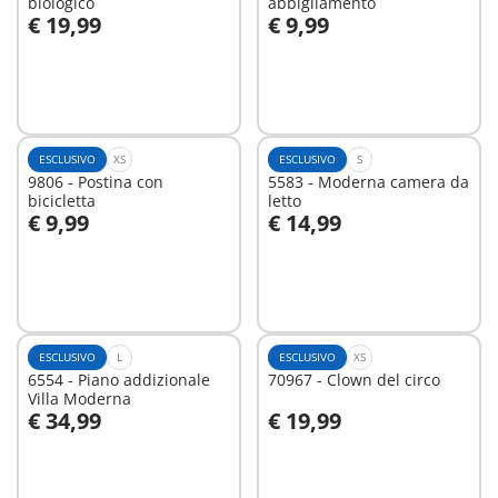
biologico
abbigliamento
€ 19,99
€ 9,99
Aggiungi al carrello
Aggiungi al carrello
ESCLUSIVO
XS
ESCLUSIVO
S
9806 - Postina con
5583 - Moderna camera da
bicicletta
letto
€ 9,99
€ 14,99
Aggiungi al carrello
Aggiungi al carrello
ESCLUSIVO
L
ESCLUSIVO
XS
6554 - Piano addizionale
70967 - Clown del circo
Villa Moderna
€ 34,99
€ 19,99
Aggiungi al carrello
Aggiungi al carrello