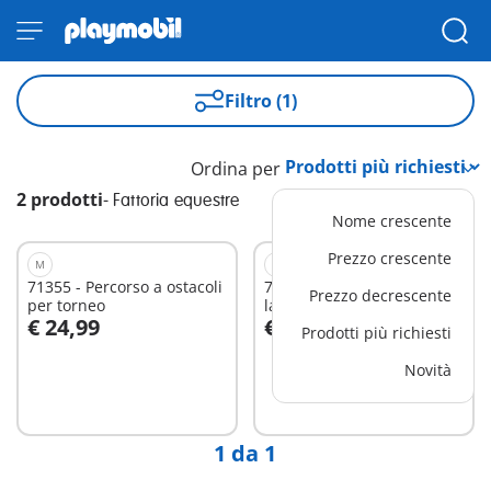
Filtro (1)
Ordina per
2 prodotti
-
Fattoria equestre
Nome crescente
Prezzo crescente
M
M
71355 - Percorso a ostacoli
71354 - Area di cura e
Prezzo decrescente
per torneo
lavaggio per cavalli
€ 24,99
€ 35,99
Prodotti più richiesti
Aggiungi al carrello
Aggiungi al carrello
Novità
1 da 1