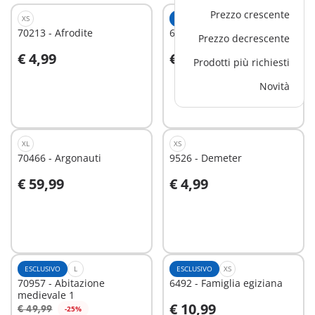
Prezzo crescente
XS
ESCLUSIVO
M
70213 - Afrodite
6464 - Ritrovo dei banditi
Prezzo decrescente
€ 4,99
€ 39,99
Prodotti più richiesti
Aggiungi al carrello
Aggiungi al carrello
Novità
XL
XS
70466 - Argonauti
9526 - Demeter
€ 59,99
€ 4,99
Aggiungi al carrello
Aggiungi al carrello
ESCLUSIVO
L
ESCLUSIVO
XS
70957 - Abitazione
6492 - Famiglia egiziana
medievale 1
€ 10,99
€ 49,99
-25%