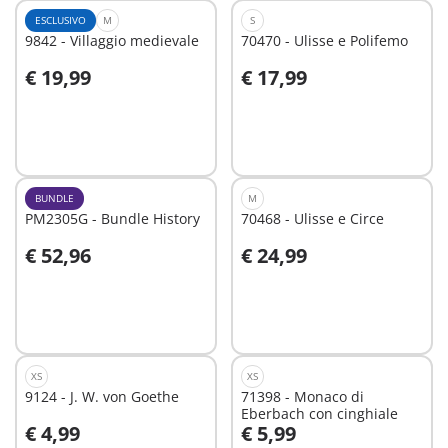
ESCLUSIVO
M
S
9842 - Villaggio medievale
70470 - Ulisse e Polifemo
€ 19,99
€ 17,99
Non
Non
disponibile
disponibile
BUNDLE
M
PM2305G - Bundle History
70468 - Ulisse e Circe
€ 52,96
€ 24,99
Non
Non
disponibile
disponibile
XS
XS
9124 - J. W. von Goethe
71398 - Monaco di
Eberbach con cinghiale
€ 4,99
€ 5,99
Aggiungi al carrello
Aggiungi al carrello