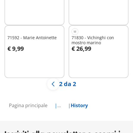
M
71592 - Marie Antoinette
71830 - Vichinghi con
mostro marino
€ 9,99
€ 26,99
Aggiungi al carrello
Aggiungi al carrello
2 da 2
Pagina principale
...
History