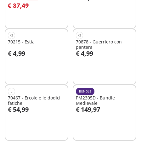
Aggiungi al carrello
Aggiungi al carrello
€ 37,49
XS
XS
70215 - Estia
70878 - Guerriero con
pantera
€ 4,99
€ 4,99
Aggiungi al carrello
Aggiungi al carrello
L
BUNDLE
70467 - Ercole e le dodici
PM2305D - Bundle
fatiche
Medievale
€ 54,99
€ 149,97
Aggiungi al carrello
Aggiungi al carrello