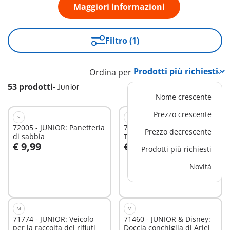
Maggiori informazioni
Filtro (1)
Ordina per
53 prodotti
-
Junior
Nome crescente
Prezzo crescente
S
S
72005 - JUNIOR: Panetteria
71776 - JUNIOR AQUA:
Prezzo decrescente
di sabbia
Tazze galleggianti
€ 9,99
€ 19,99
Prodotti più richiesti
Aggiungi al carrello
Aggiungi al carrello
Novità
M
M
71774 - JUNIOR: Veicolo
71460 - JUNIOR & Disney:
per la raccolta dei rifiuti
Doccia conchiglia di Ariel